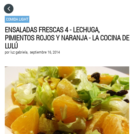
HOME
COMIDA LIGHT
ENSALADAS FRESCAS 4 - LECHUGA,
CATEGORÍAS
PIMIENTOS ROJOS Y NARANJA - LA COCINA DE
LULÚ
IR A
por
luz gabriela,
septiembre 16, 2014
VISITA EL SITIO WEB