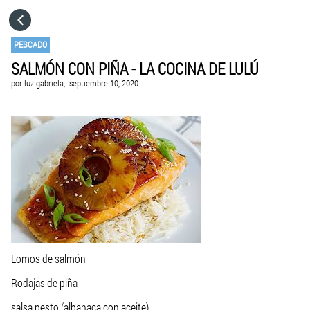
HOME
PESCADO
SALMÓN CON PIÑA - LA COCINA DE LULÚ
CATEGORÍAS
por
luz gabriela,
septiembre 10, 2020
IR A
VISITA EL SITIO WEB
Lomos de salmón
Rodajas de piña
salsa pesto (albahaca con aceite)