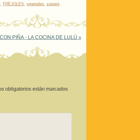
e
,
FRÉJOLES
,
vegetales
,
zuquini
.
CON PIÑA - LA COCINA DE LULÚ
»
s obligatorios están marcados