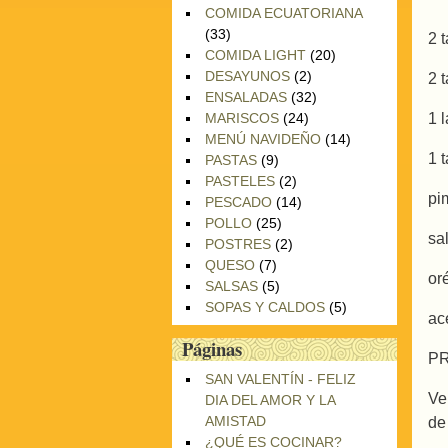
COMIDA ECUATORIANA
(33)
2 
COMIDA LIGHT
(20)
DESAYUNOS
(2)
2 
ENSALADAS
(32)
1 
MARISCOS
(24)
MENÚ NAVIDEÑO
(14)
1 
PASTAS
(9)
PASTELES
(2)
pi
PESCADO
(14)
POLLO
(25)
sa
POSTRES
(2)
QUESO
(7)
or
SALSAS
(5)
SOPAS Y CALDOS
(5)
ac
Páginas
P
SAN VALENTÍN - FELIZ
Ve
DIA DEL AMOR Y LA
AMISTAD
de
¿QUÉ ES COCINAR?