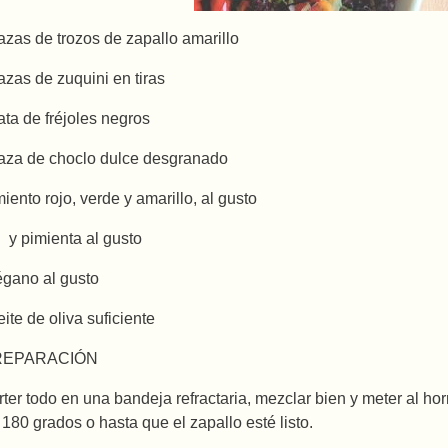
tazas de trozos de zapallo amarillo
tazas de zuquini en tiras
lata de fréjoles negros
taza de choclo dulce desgranado
miento rojo, verde y amarillo, al gusto
l y pimienta al gusto
égano al gusto
eite de oliva suficiente
REPARACIÓN
rter todo en una bandeja refractaria, mezclar bien y meter al h
 180 grados o hasta que el zapallo esté listo.