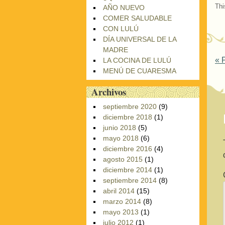
Thi
AÑO NUEVO
COMER SALUDABLE
CON LULÚ
DÍA UNIVERSAL DE LA
MADRE
P
«
P
LA COCINA DE LULÚ
MENÚ DE CUARESMA
Archivos
septiembre 2020
(9)
diciembre 2018
(1)
junio 2018
(5)
mayo 2018
(6)
diciembre 2016
(4)
agosto 2015
(1)
diciembre 2014
(1)
septiembre 2014
(8)
abril 2014
(15)
marzo 2014
(8)
mayo 2013
(1)
julio 2012
(1)