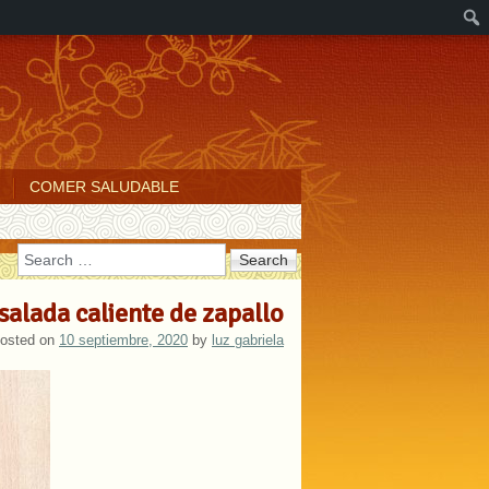
COMER SALUDABLE
Search
salada caliente de zapallo
osted on
10 septiembre, 2020
by
luz gabriela