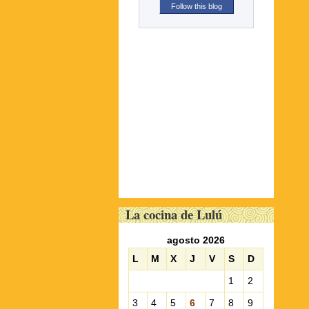
Follow this blog
La cocina de Lulú
agosto 2026
L
M
X
J
V
S
D
1
2
3
4
5
6
7
8
9