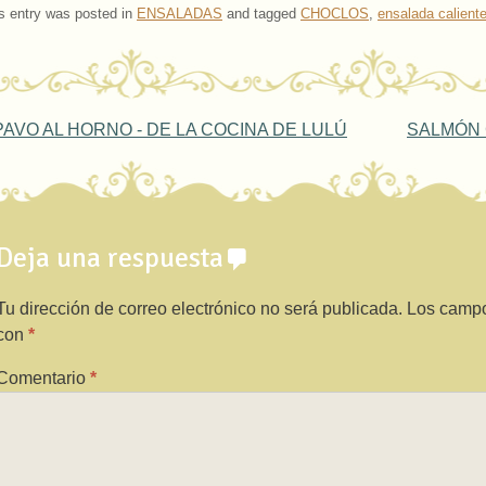
s entry was posted in
ENSALADAS
and tagged
CHOCLOS
,
ensalada calient
ost navigation
AVO AL HORNO - DE LA COCINA DE LULÚ
SALMÓN 
Deja una respuesta
Tu dirección de correo electrónico no será publicada.
Los campo
con
*
Comentario
*