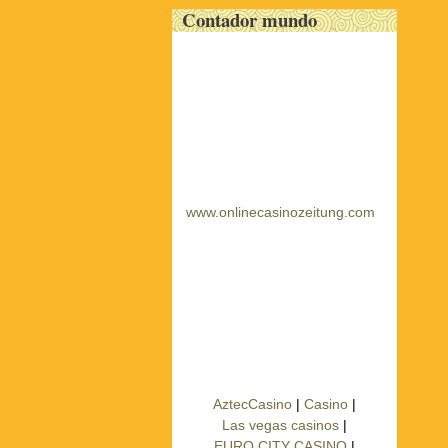
Contador mundo
www.onlinecasinozeitung.com
AztecCasino
|
Casino
|
Las vegas casinos
|
EURO CITY CASINO
|