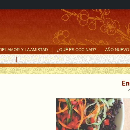
 DEL AMOR Y LA AMISTAD
¿QUÉ ES COCINAR?
AÑO NUEVO
MADRE
MENÚ DE CUARESMA
En
P