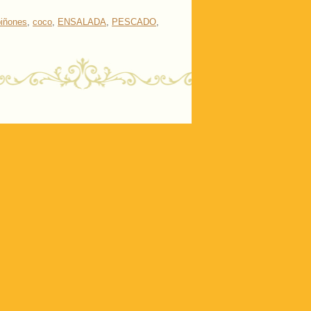
iñones
,
coco
,
ENSALADA
,
PESCADO
,