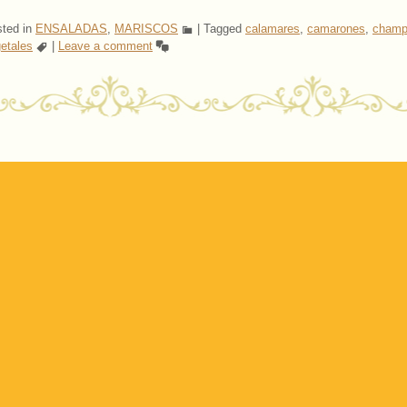
ted in
ENSALADAS
,
MARISCOS
|
Tagged
calamares
,
camarones
,
champ
etales
|
Leave a comment
ost navigation