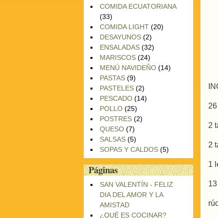
COMIDA ECUATORIANA
(33)
COMIDA LIGHT
(20)
DESAYUNOS
(2)
ENSALADAS
(32)
MARISCOS
(24)
MENÚ NAVIDEÑO
(14)
PASTAS
(9)
IN
PASTELES
(2)
PESCADO
(14)
26
POLLO
(25)
POSTRES
(2)
2 
QUESO
(7)
SALSAS
(5)
2 
SOPAS Y CALDOS
(5)
1 
Páginas
13
SAN VALENTÍN - FELIZ
DIA DEL AMOR Y LA
rú
AMISTAD
¿QUÉ ES COCINAR?