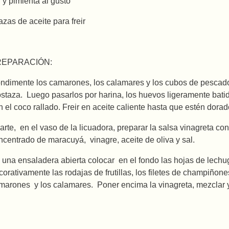
l y pimienta al gusto
tazas de aceite para freir
REPARACIÓN:
ndimente los camarones, los calamares y los cubos de pescado 
staza. Luego pasarlos por harina, los huevos ligeramente bati
n el coco rallado. Freir en aceite caliente hasta que estén dorad
arte, en el vaso de la licuadora, preparar la salsa vinagreta con
ncentrado de maracuyá, vinagre, aceite de oliva y sal.
 una ensaladera abierta colocar en el fondo las hojas de lechug
corativamente las rodajas de frutillas, los filetes de champiñon
marones y los calamares. Poner encima la vinagreta, mezclar y 