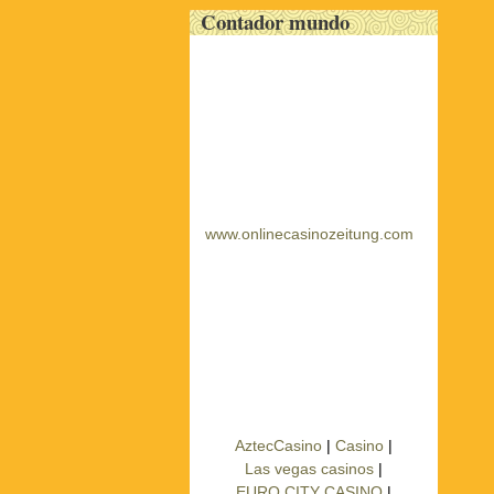
Contador mundo
www.onlinecasinozeitung.com
AztecCasino
|
Casino
|
Las vegas casinos
|
EURO CITY CASINO
|