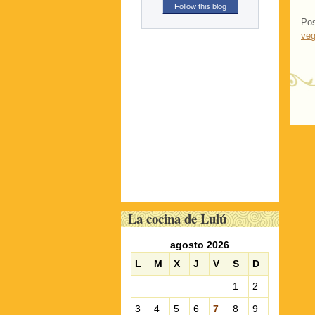
Follow this blog
Pos
veg
P
La cocina de Lulú
agosto 2026
L
M
X
J
V
S
D
1
2
3
4
5
6
7
8
9