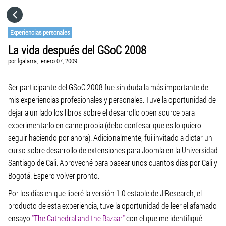
HOME
Experiencias personales
La vida después del GSoC 2008
CATEGORÍAS
por
lgalarra,
enero 07, 2009
IR A
Ser participante del GSoC 2008 fue sin duda la más importante de
mis experiencias profesionales y personales. Tuve la oportunidad de
dejar a un lado los libros sobre el desarrollo open source para
VISITA EL SITIO WEB
experimentarlo en carne propia (debo confesar que es lo quiero
seguir haciendo por ahora). Adicionalmente, fui invitado a dictar un
curso sobre desarrollo de extensiones para Joomla en la Universidad
Santiago de Cali. Aproveché para pasear unos cuantos días por Cali y
Bogotá. Espero volver pronto.
Por los días en que liberé la versión 1.0 estable de J!Research, el
producto de esta experiencia, tuve la oportunidad de leer el afamado
ensayo
"The Cathedral and the Bazaar"
con el que me identifiqué