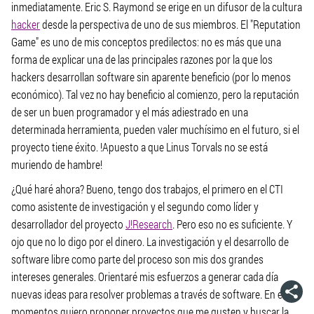
inmediatamente. Eric S. Raymond se erige en un difusor de la cultura
hacker
desde la perspectiva de uno de sus miembros. El "Reputation
Game" es uno de mis conceptos predilectos: no es más que una
forma de explicar una de las principales razones por la que los
hackers desarrollan software sin aparente beneficio (por lo menos
económico). Tal vez no hay beneficio al comienzo, pero la reputación
de ser un buen programador y el más adiestrado en una
determinada herramienta, pueden valer muchísimo en el futuro, si el
proyecto tiene éxito. !Apuesto a que Linus Torvals no se está
muriendo de hambre!
¿Qué haré ahora? Bueno, tengo dos trabajos, el primero en el CTI
como asistente de investigación y el segundo como líder y
desarrollador del proyecto
J!Research
. Pero eso no es suficiente. Y
ojo que no lo digo por el dinero. La investigación y el desarrollo de
software libre como parte del proceso son mis dos grandes
intereses generales. Orientaré mis esfuerzos a generar cada día
nuevas ideas para resolver problemas a través de software. En estos
momentos quiero proponer proyectos que me gusten y buscar la