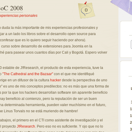
SoC 2008
0
xperiencias personales
n duda la más importante de mis experiencias profesionales y
ar a un lado los libros sobre el desarrollo open source para
confesar que es lo quiero seguir haciendo por ahora).
un curso sobre desarrollo de extensiones para Joomla en la
hé para pasear unos cuantos días por Cali y Bogotá. Espero volver
.0 estable de J!Research, el producto de esta experiencia, tuve la
yo
"The Cathedral and the Bazaar"
con el que me identifiqué
ige en un difusor de la cultura
hacker
desde la perspectiva de uno
" es uno de mis conceptos predilectos: no es más que una forma de
s por la que los hackers desarrollan software sin aparente beneficio
hay beneficio al comienzo, pero la reputación de ser un buen
na determinada herramienta, pueden valer muchísimo en el futuro,
1
 que Linus Torvals no se está muriendo de hambre!
1
bajos, el primero en el CTI como asistente de investigación y el
2
l proyecto
J!Research
. Pero eso no es suficiente. Y ojo que no lo
3