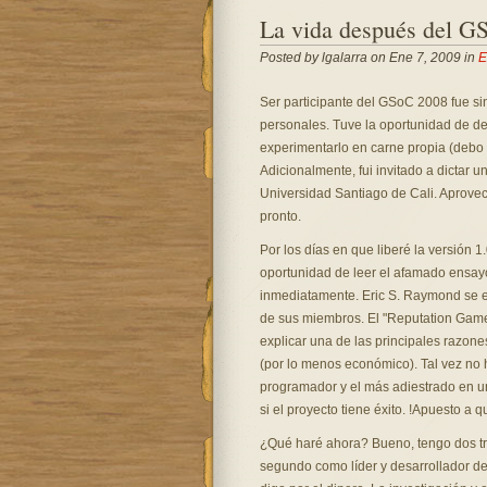
La vida después del G
Posted by lgalarra on Ene 7, 2009 in
E
Ser participante del GSoC 2008 fue si
personales. Tuve la oportunidad de dej
experimentarlo en carne propia (debo 
Adicionalmente, fui invitado a dictar 
Universidad Santiago de Cali. Aprovec
pronto.
Por los días en que liberé la versión 1
oportunidad de leer el afamado ensa
inmediatamente. Eric S. Raymond se er
de sus miembros. El "Reputation Game
explicar una de las principales razone
(por lo menos económico). Tal vez no 
programador y el más adiestrado en u
si el proyecto tiene éxito. !Apuesto a
¿Qué haré ahora? Bueno, tengo dos tra
segundo como líder y desarrollador de