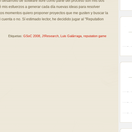
el desarrollo de software libre como parte del proceso son mis dos
é mis esfuerzos a generar cada día nuevas ideas para resolver
stos momentos quiero proponer proyectos que me gusten y buscar la
cuenta o no. Sí estimado lector, he decidido jugar al "Reputation
Etiquetas:
GSoC 2008
,
J!Research
,
Luis Galárraga
,
reputation game