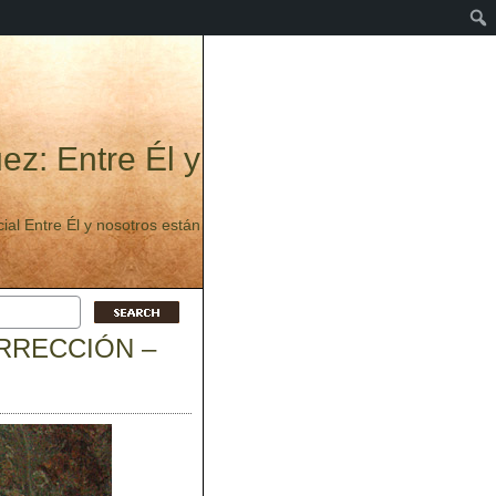
ez: Entre Él y
ecial Entre Él y nosotros están
RRECCIÓN –