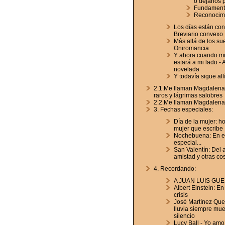
o dejarlos 
Fundamento
Reconocim
Los días están con
Breviario convexo
Más allá de los su
Oniromancia
Y ahora cuando mu
estará a mi lado - 
novelada
Y todavía sigue allí.
2.1.Me llaman Magdalena
raros y lágrimas salobres
2.2.Me llaman Magdalena
3. Fechas especiales:
Día de la mujer: h
mujer que escribe
Nochebuena: En e
especial...
San Valentín: Del a
amistad y otras co
4. Recordando:
A JUAN LUIS GUE
Albert Einstein: E
crisis
José Martínez Quei
lluvia siempre mu
silencio
Lucy Ball - Yo amo