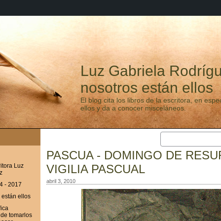
Luz Gabriela Rodrígu
nosotros están ellos
El blog cita los libros de la escritora, en esp
ellos y da a conocer misceláneos.
PASCUA - DOMINGO DE RESU
ritora Luz
VIGILIA PASCUAL
z
abril 3, 2010
4 - 2017
 están ellos
fica
nde tomarlos