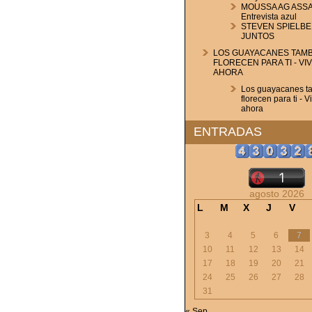
MOUSSA AG ASSA
Entrevista azul
STEVEN SPIELBE
JUNTOS
LOS GUAYACANES TAMB
FLORECEN PARA TI - VI
AHORA
Los guayacanes t
florecen para ti - V
ahora
ENTRADAS
agosto 2026
L
M
X
J
V
3
4
5
6
7
10
11
12
13
14
17
18
19
20
21
24
25
26
27
28
31
« Sep