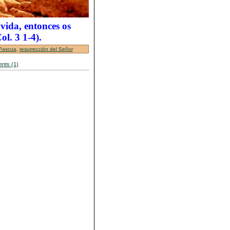
 vida, entonces os
ol. 3 1-4).
Pascua
,
resurrección del Señor
nts (1)