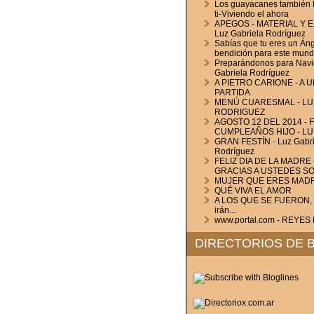
Los guayacanes también f
ti-Viviendo el ahora
APEGOS - MATERIAL Y 
Luz Gabriela Rodríguez
Sabías que tu eres un Áng
bendición para este mun
Preparándonos para Navi
Gabriela Rodríguez
A PIETRO CARIONE - A 
PARTIDA
MENÚ CUARESMAL - LU
RODRIGUEZ
AGOSTO 12 DEL 2014 - F
CUMPLEAÑOS HIJO - LU
GRAN FESTÍN - Luz Gabri
Rodríguez
FELIZ DIA DE LA MADRE 
GRACIAS A USTEDES S
MUJER QUE ERES MAD
QUÉ VIVA EL AMOR
A LOS QUE SE FUERON, a
irán...
www.portal.com - REYE
DIRECTORIOS DE 