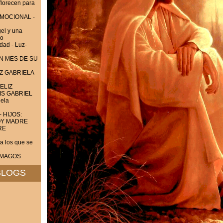
lorecen para
EMOCIONAL -
el y una
do
dad - Luz-
UN MES DE SU
Z GABRIELA
ELIZ
IS GABRIEL
ela
- HIJOS:
OY MADRE
RE
 los que se
S MAGOS
BLOGS