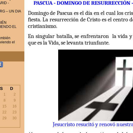
PASCUA - DOMINGO DE RESURRECCIÓN –
RID -
RG – UN DIA
Domingo de Pascua es el día en el cual los cri
fiesta. La resurrección de Cristo es el centro d
IÉN
cristianismo.
VIENDO EL
En singular batalla, se enfrentaron la vida y
ambién
que es la Vida, se levanta triunfante.
iviendo el
S
D
1
2
8
9
15
16
22
23
29
30
Jesucristo resucitó y renovó nuestr