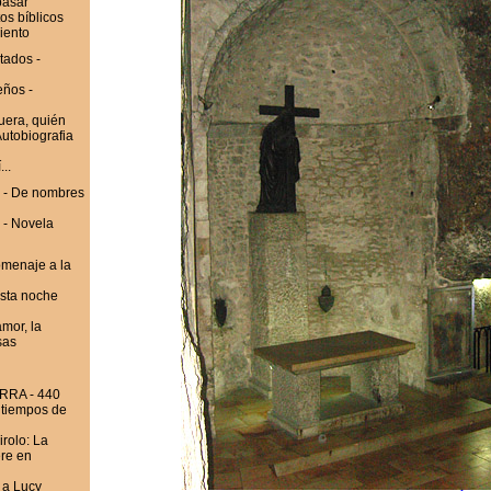
pasar
s bíblicos
iento
tados -
eños -
era, quién
Autobiografia
..
 - De nombres
 - Novela
omenaje a la
sta noche
mor, la
sas
RRA - 440
n tiempos de
rolo: La
ere en
 a Lucy