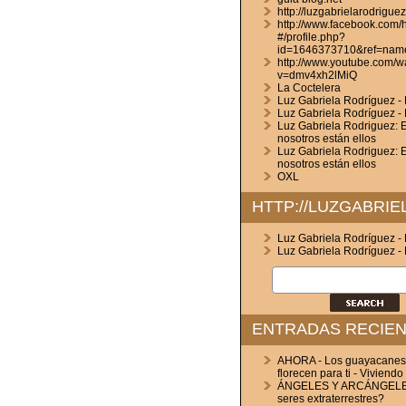
http://luzgabrielarodrigue
http://www.facebook.com
#/profile.php?
id=1646373710&ref=nam
http://www.youtube.com/w
v=dmv4xh2lMiQ
La Coctelera
Luz Gabriela Rodríguez - L
Luz Gabriela Rodríguez - 
Luz Gabriela Rodriguez: E
nosotros están ellos
Luz Gabriela Rodriguez: E
nosotros están ellos
OXL
HTTP://LUZGABRI
Luz Gabriela Rodríguez - L
Luz Gabriela Rodríguez - 
ENTRADAS RECIE
AHORA - Los guayacanes
florecen para ti - Viviendo
ÁNGELES Y ARCÁNGELES
seres extraterrestres?