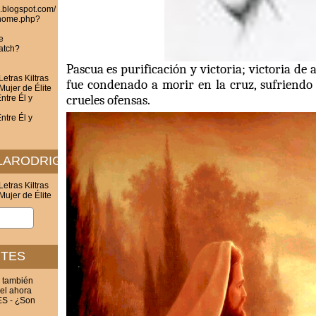
z.blogspot.com/
/home.php?
e
atch?
Pascua es purificación y victoria; victoria de
etras Kiltras
fue condenado a morir en la cruz, sufriendo
Mujer de Élite
crueles ofensas.
ntre Él y
ntre Él y
ELARODRIGUEZ.BLOGSPOT.COM/
etras Kiltras
Mujer de Élite
NTES
 también
 el ahora
 - ¿Son