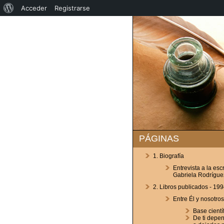
Acerca
Acceder
Registrarse
de
WordPress
PÁGINAS
1. Biografía
Entrevista a la esc
Gabriela Rodrígue
2. Libros publicados - 199
Entre Él y nosotros
Base cientí
De ti depe