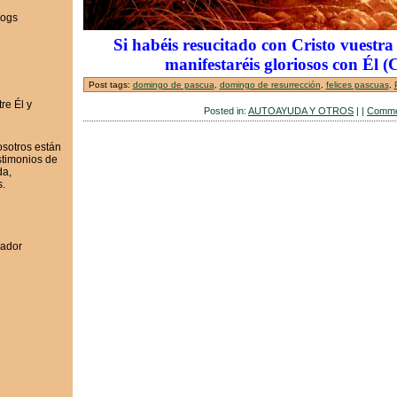
Si habéis resucitado con Cristo vuestra
manifestaréis gloriosos con Él (C
Post tags:
domingo de pascua
,
domingo de resurrección
,
felices pascuas
,
Posted in:
AUTOAYUDA Y OTROS
| |
Comme