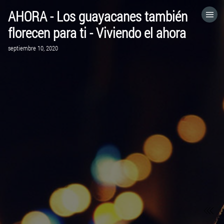
AHORA - Los guayacanes también
HOME
florecen para ti - Viviendo el ahora
septiembre 10, 2020
CATEGORÍAS
IR A
VISITA EL SITIO WEB