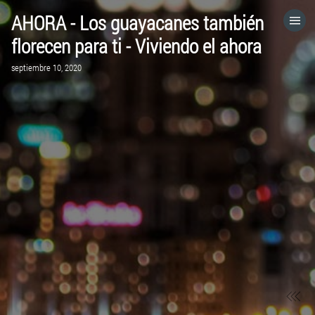
AHORA - Los guayacanes también
HOME
florecen para ti - Viviendo el ahora
septiembre 10, 2020
CATEGORÍAS
IR A
VISITA EL SITIO WEB