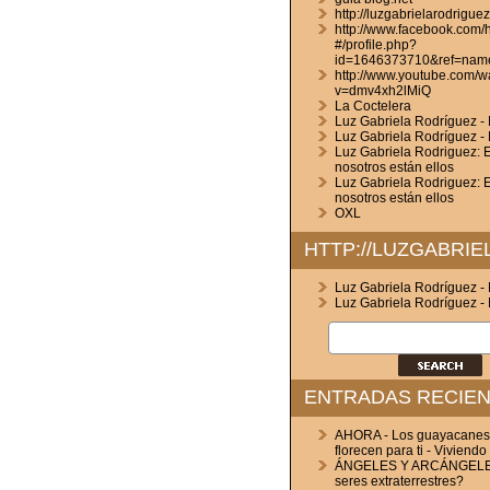
http://luzgabrielarodrigue
http://www.facebook.com
#/profile.php?
id=1646373710&ref=nam
http://www.youtube.com/w
v=dmv4xh2lMiQ
La Coctelera
Luz Gabriela Rodríguez - L
Luz Gabriela Rodríguez - 
Luz Gabriela Rodriguez: E
nosotros están ellos
Luz Gabriela Rodriguez: E
nosotros están ellos
OXL
HTTP://LUZGABRI
Luz Gabriela Rodríguez - L
Luz Gabriela Rodríguez - 
ENTRADAS RECIE
AHORA - Los guayacanes
florecen para ti - Viviendo
ÁNGELES Y ARCÁNGELES
seres extraterrestres?