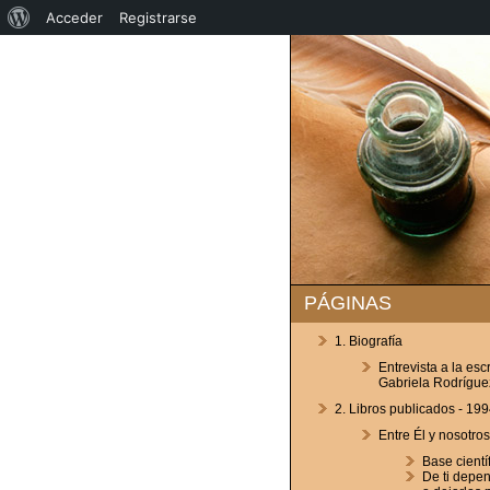
Acerca
Acceder
Registrarse
de
WordPress
PÁGINAS
1. Biografía
Entrevista a la esc
Gabriela Rodrígue
2. Libros publicados - 199
Entre Él y nosotros
Base cientí
De ti depe