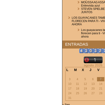
MOUSSA AG ASSA
Entrevista azul
STEVEN SPIELBE
JUNTOS
LOS GUAYACANES TAMB
FLORECEN PARA TI - VI
AHORA
Los guayacanes t
florecen para ti - V
ahora
ENTRADAS
agosto 2026
L
M
X
J
V
3
4
5
6
7
10
11
12
13
14
17
18
19
20
21
24
25
26
27
28
31
« Sep