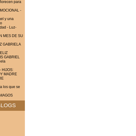
lorecen para
EMOCIONAL -
el y una
do
dad - Luz-
UN MES DE SU
Z GABRIELA
ELIZ
IS GABRIEL
ela
- HIJOS:
OY MADRE
RE
 los que se
S MAGOS
BLOGS