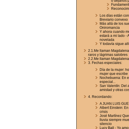
o dejarlos 
Fundamento
Reconocim
Los días están con
Breviario convexo
Más allá de los su
Oniromancia
Y ahora cuando mu
estará a mi lado - 
novelada
Y todavía sigue allí.
2.1.Me llaman Magdalena
raros y lágrimas salobres
2.2.Me llaman Magdalena
3. Fechas especiales:
Día de la mujer: h
mujer que escribe
Nochebuena: En e
especial...
San Valentín: Del a
amistad y otras co
4. Recordando:
A JUAN LUIS GUE
Albert Einstein: E
crisis
José Martínez Quei
lluvia siempre mu
silencio
Lucy Ball - Yo amo