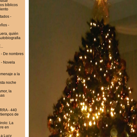
pasar
s bíblicos
iento
tados -
eños -
era, quién
Autobiografia
..
 - De nombres
 - Novela
omenaje a la
sta noche
mor, la
sas
RRA - 440
n tiempos de
rolo: La
ere en
 a Lucy