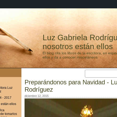
Luz Gabriela Rodrígu
nosotros están ellos
El blog cita los libros de la escritora, en esp
ellos y da a conocer misceláneos.
Preparándonos para Navidad - Lu
ritora Luz
Rodríguez
z
diciembre 12, 2015
4 - 2017
 están ellos
fica
nde tomarlos