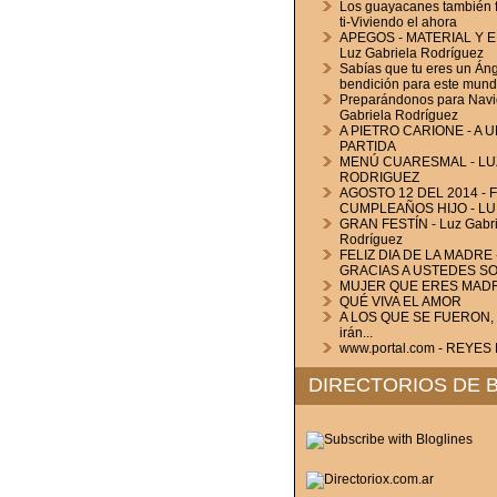
Los guayacanes también f
ti-Viviendo el ahora
APEGOS - MATERIAL Y 
Luz Gabriela Rodríguez
Sabías que tu eres un Áng
bendición para este mun
Preparándonos para Navi
Gabriela Rodríguez
A PIETRO CARIONE - A 
PARTIDA
MENÚ CUARESMAL - LU
RODRIGUEZ
AGOSTO 12 DEL 2014 - F
CUMPLEAÑOS HIJO - LU
GRAN FESTÍN - Luz Gabri
Rodríguez
FELIZ DIA DE LA MADRE 
GRACIAS A USTEDES S
MUJER QUE ERES MAD
QUÉ VIVA EL AMOR
A LOS QUE SE FUERON, a
irán...
www.portal.com - REYE
DIRECTORIOS DE 