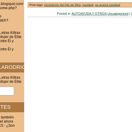
z.blogspot.com/
Post tags:
nacimiento del hijo de Dios
,
navidad
,
se acerca navidad
/home.php?
Posted in:
AUTOAYUDA Y OTROS
,
Uncategorized
| 
e
atch?
etras Kiltras
Mujer de Élite
ntre Él y
ntre Él y
ELARODRIGUEZ.BLOGSPOT.COM/
etras Kiltras
Mujer de Élite
NTES
 también
 el ahora
 - ¿Son