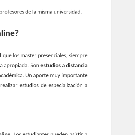
n profesores de la misma universidad.
nline?
d que los master presenciales, siempre
ía apropiada. Son
estudios a distancia
y académica.
Un aporte muy importante
 realizar estudios de especialización a
e
nline
. Los estudiantes pueden asistir a