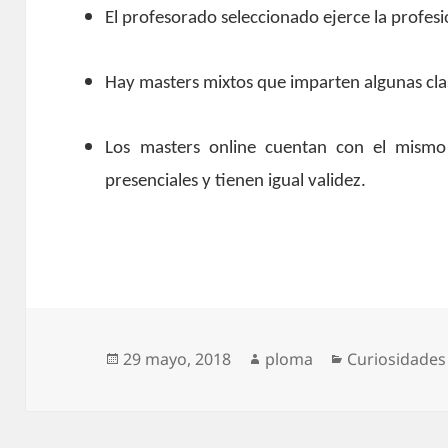
El profesorado seleccionado ejerce la profesi
Hay masters mixtos que imparten algunas clas
Los masters online cuentan con el mismo 
presenciales y tienen igual validez.
Publicado
Autor
Categorías
29 mayo, 2018
ploma
Curiosidades
el