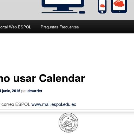
ortal Web ESPOL
Preguntas Frecuentes
o usar Calendar
4 junio, 2016
por
dmurriet
al correo ESPOL
www.mail.espol.edu.ec