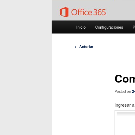
Menú
Inicio
Configuraciones
P
principal
Navegación
←
Anterior
de
entradas
Com
Posted on
2
Ingresar 