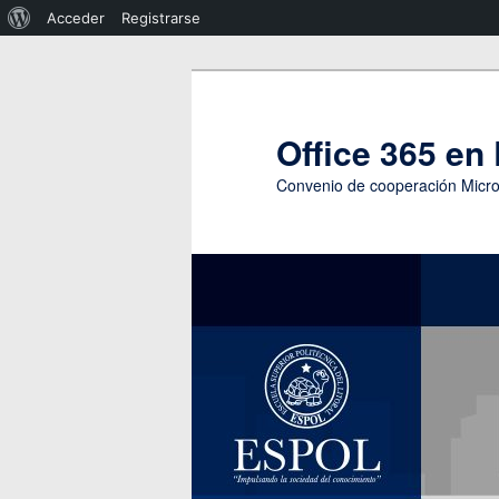
Acerca
Acceder
Registrarse
de
Ir
WordPress
al
contenido
Office 365 e
principal
Convenio de cooperación Micr