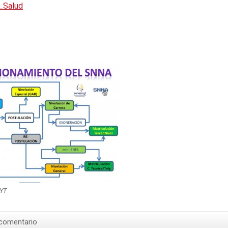
_Salud
YT
 comentario