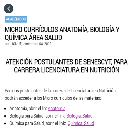
HOME
ACADÉMICOS
MICRO CURRÍCULOS ANATOMÍA, BIOLOGÍA Y
CATEGORÍAS
QUÍMICA ÁREA SALUD
por
LICNUT,
diciembre 04, 2013
IR A
ATENCIÓN POSTULANTES DE SENESCYT, PARA
CARRERA LICENCIATURA EN NUTRICIÓN
VISITA EL SITIO WEB
Para los postulantes de la carrera de Licenciatura en Nutrición,
podrán acceder a los Micro currículos de las materias:
Anatomía, abrir el lin:
Anatomia
Biología para Salud, abrir el link:
Biologia_Salud
Química para Salud, abrir el link:
Quimica_Salud