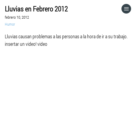
Lluvias en Febrero 2012
HOME
febrero 10, 2012
Humor
CATEGORÍAS
Lluvias causan problemas a las personas a la hora de ir a su trabajo.
insertar un video! video
IR A
VISITA EL SITIO WEB