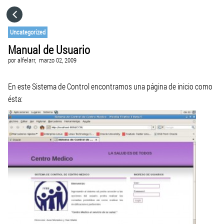
HOME
Uncategorized
Manual de Usuario
CATEGORÍAS
por
alfelarr,
marzo 02, 2009
IR A
En este Sistema de Control encontramos una página de inicio como
ésta:
VISITA EL SITIO WEB