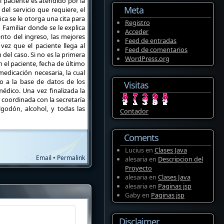
l paciente es atendido por la
Meta
del servicio que requiere, el
ica se le otorga una cita para
Registro
 Familiar donde se le explica
Acceder
ento del ingreso, las mejores
Feed de entradas
vez que el paciente llega al
Feed de comentarios
 del caso. Si no es la primera
WordPress.org
 el paciente, fecha de último
edicación necesaria, la cual
o a la base de datos de los
Visitas
médico. Una vez finalizada la
 coordinada con la secretaría
lgodón, alcohol, y todas las
Contador
Coments
Lucius
en
Clases Java
Email
•
Permalink
alesaria
en
Descripcion del
Proyecto
alesaria
en
Clases Java
alesaria
en
Paginas jsp
Gaby
en
Paginas jsp
Disclaimer