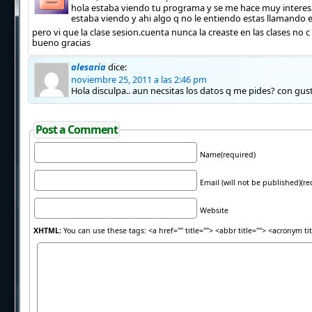
hola estaba viendo tu programa y se me hace muy interesa
estaba viendo y ahi algo q no le entiendo estas llamando en
pero vi que la clase sesion.cuenta nunca la creaste en las clases n
bueno gracias
alesaria
dice:
noviembre 25, 2011 a las 2:46 pm
Hola disculpa.. aun necsitas los datos q me pides? con gust
Post a Comment
Name(required)
Email (will not be published)(re
Website
XHTML:
You can use these tags: <a href="" title=""> <abbr title=""> <acronym t