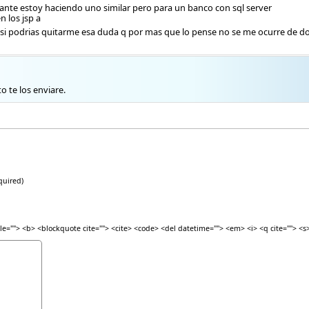
nte estoy haciendo uno similar pero para un banco con sql server
 los jsp a
o c si podrias quitarme esa duda q por mas que lo pense no se me ocurre de d
o te los enviare.
quired)
itle=""> <b> <blockquote cite=""> <cite> <code> <del datetime=""> <em> <i> <q cite=""> <s