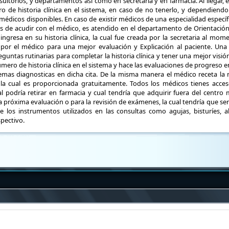
torios, y departamentos así como en secretaria y en farmacia. Al llegar, e
 de historia clínica en el sistema, en caso de no tenerlo, y dependiendo 
 médicos disponibles. En caso de existir médicos de una especialidad específ
tes de acudir con el médico, es atendido en el departamento de Orientación
ingresa en su historia clínica, la cual fue creada por la secretaria al mom
por el médico para una mejor evaluación y Explicación al paciente. Una 
eguntas rutinarias para completar la historia clínica y tener una mejor visión
ero de historia clínica en el sistema y hace las evaluaciones de progreso en
lemas diagnosticas en dicha cita. De la misma manera el médico receta la m
 la cual es proporcionada gratuitamente. Todos los médicos tienes acces
l podría retirar en farmacia y cual tendría que adquirir fuera del centro 
a próxima evaluación o para la revisión de exámenes, la cual tendría que ser
 los instrumentos utilizados en las consultas como agujas, bisturíes, a
pectivo.