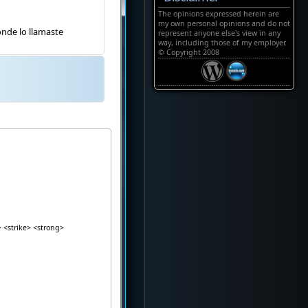
The opinions expressed herein are
my own personal opinions and do not
onde lo llamaste
represent anyone else's view in any
way, including those of my employer.
© Copyright 2008
> <strike> <strong>