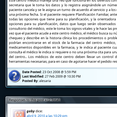
Este centro médico maneja una red que funciona en los diversos consul
secretaria que le toma los datos y lo registra asignándole un número
paciente cancela y se le asigna un turno de acuerdo al servicio y a los
una próxima fecha. Si el paciente requiere Planificación Familiar, an
todas las opciones que tiene para su planificación, y la orientadora 
opciones para su planificación, datos que luego serán observados 
consultorio del médico, este le toma los signos vitales y le hace las pr
vez que el paciente acude a este centro médico, el médico busca su núm
chequeo y describe en la historia clínica los procedimientos o prob
podrían encontrarse en el stock de la farmacia del centro médico,
medicamentos disponibles en la farmacia, y le indica al paciente cua
consulta el médico le indica si requiere o no una próxima cita para un
del centro.. Los médicos de este centro deben llevar un control de
herramientas necesarias, para en caso de agotarse hacer el pedido res
Date Posted:
23 Oct 2008 @ 5:59 PM
Last Modified:
27 Feb 2009 @ 10:30 PM
Posted By:
alesaria
Responses to this post » (2 Total)
gaby
dice:
abril 9, 2010 a las 10:29 pm