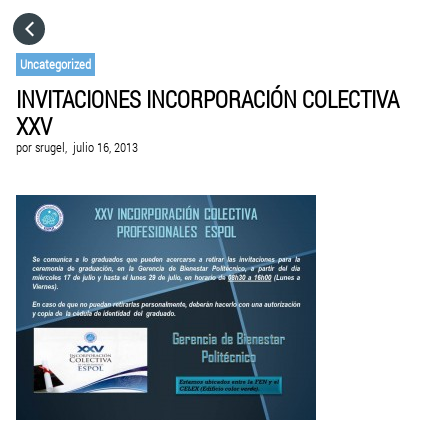
HOME
Uncategorized
INVITACIONES INCORPORACIÓN COLECTIVA
CATEGORÍAS
XXV
por
srugel,
julio 16, 2013
IR A
VISITA EL SITIO WEB