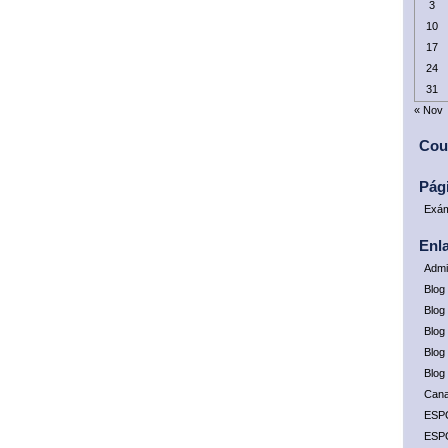
3
10
17
24
31
« Nov
Cou
Pág
Exám
Enl
Admi
Blog
Blog 
Blog
Blog
Blog
Cana
ESP
ESP