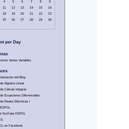
4
5
6
7
8
9
11
12
13
14
15
16
18
19
20
21
22
23
25
26
27
28
29
30
nt per Day
inas
enes Varias Variables
aces
nistración del Blog
 de Álgebra Lineal
de Cálculo Integral
 de Ecuaciones Diferenciales
 de Redes Eléctricas I
 ESPOL
l YouTube ESPOL
OL
OL en Facebook