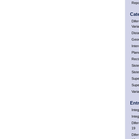
Repo
Cat
Dife
Vari
Dist
Geom
Inte
Plan
Rect
Sist
Sist
Supe
Supe
Vari
Ent
Integ
Inte
Dife
19
Dife