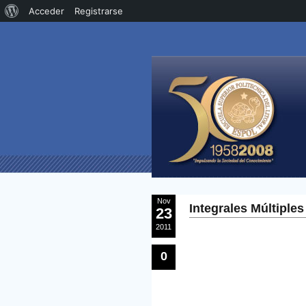
Acerca
Acceder
Registrarse
de
WordPress
Nov
Integrales Múltiples
23
2011
0