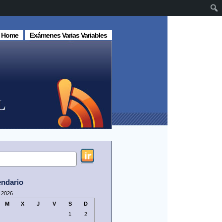
Home
Exámenes Varias Variables
endario
 2026
M
X
J
V
S
D
1
2