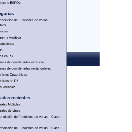
sitorio ESPOL
egorías
renciación de Funciones de Varias
ables
ancias
etría Analítica
rcepciones
os
as en R3
emas de coordenadas esféricas
emas de coordenadas rectangulares
rficies Cuadráticas
rficies en R3
as Variables
radas recientes
rales Múltiples
grales de Línea
renciación de Funciones de Varias – Clase
renciación de Funciones de Varias – Clase