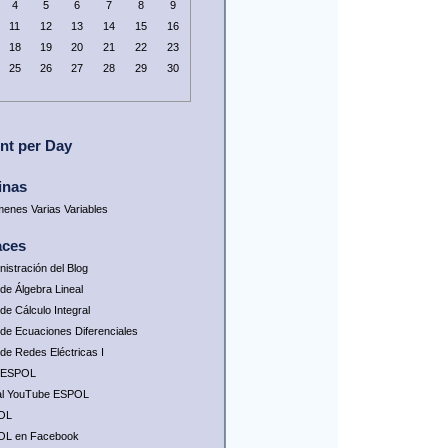
4
5
6
7
8
9
11
12
13
14
15
16
18
19
20
21
22
23
25
26
27
28
29
30
nt per Day
inas
enes Varias Variables
aces
nistración del Blog
 de Álgebra Lineal
de Cálculo Integral
 de Ecuaciones Diferenciales
 de Redes Eléctricas I
 ESPOL
l YouTube ESPOL
OL
OL en Facebook