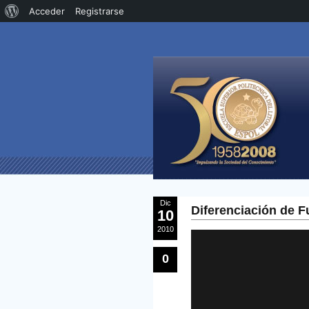
Acerca
Acceder
Registrarse
de
WordPress
Dic
Diferenciación de F
10
2010
0