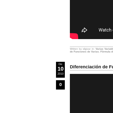
Written by silgivar in:
Varias Variab
de Funciones de Varias
,
Fórmula d
Dic
Diferenciación de F
10
2010
0