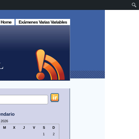
Home
Exámenes Varias Variables
endario
 2026
M
X
J
V
S
D
1
2