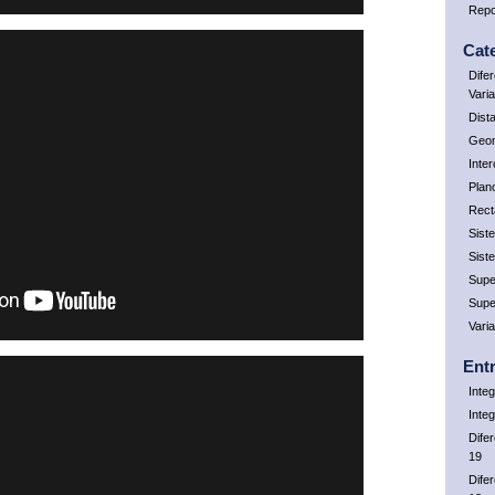
Repo
Cat
Dife
Vari
Dist
Geom
Inte
Plan
Rect
Sist
Sist
Supe
Supe
Vari
Ent
Integ
Inte
Dife
19
Dife