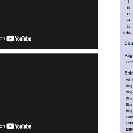
3
10
17
24
31
« Nov
Cou
Pág
Exám
Enl
Admi
Blog
Blog 
Blog
Blog
Blog
Cana
ESP
ESP