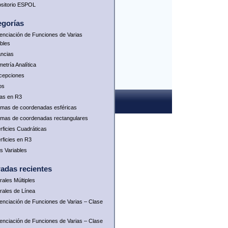
sitorio ESPOL
egorías
renciación de Funciones de Varias
ables
ancias
etría Analítica
rcepciones
os
as en R3
emas de coordenadas esféricas
emas de coordenadas rectangulares
rficies Cuadráticas
rficies en R3
as Variables
radas recientes
rales Múltiples
grales de Línea
renciación de Funciones de Varias – Clase
renciación de Funciones de Varias – Clase