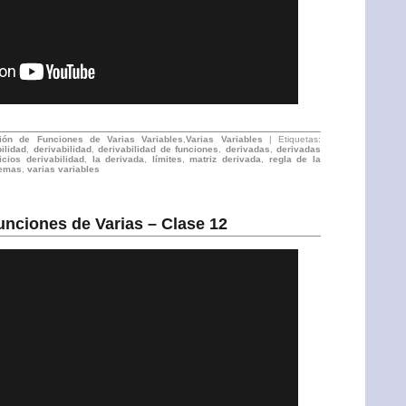
ción de Funciones de Varias Variables
,
Varias Variables
| Etiquetas:
ilidad
,
derivabilidad
,
derivabilidad de funciones
,
derivadas
,
derivadas
icios derivabilidad
,
la derivada
,
límites
,
matriz derivada
,
regla de la
remas
,
varias variables
unciones de Varias – Clase 12