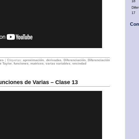
18
Dife
17
Com
les
| Etiquetas:
aproximación
,
derivadas
,
Diferenciación
,
Diferenciación
e Taylor
,
funciones
,
matrices
,
varias variables
,
vecindad
unciones de Varias – Clase 13