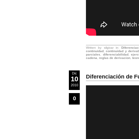
Written by silgivar in:
Diferencia
continuidad
,
continuidad y derivab
parciales
,
diferenciabilidad
,
ejerc
cadena
,
reglas de derivacion
,
teo
Dic
Diferenciación de F
10
2010
0