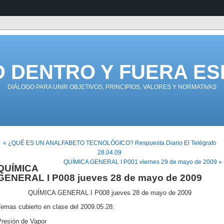
D DENTRO Y FUERA ES
DIÁLOGO PARA UNIR OBJETIVOS, PRINCIPIOS, VALORES Y NORMATIVAS
« ¿QUÉ ES UN ANALFABETO TECNOLÓGICO? Respuesta Diario El Telégrafo
28.04.09
QUÍMICA GENERAL I P001 viernes 29 de mayo de 2009 »
QUÍMICA
GENERAL I P008 jueves 28 de mayo de 2009
QUÍMICA GENERAL I P008 jueves 28 de mayo de 2009
Temas cubierto en clase del 2009.05.28:
Presión de Vapor