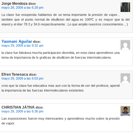
Jorge Mendoza
dice:
mayo 28, 2009 a las 6:28 pm
La clase fue estupenda hablamos de un tema importante la presion de vapor...
tambien que el punto normal de ebullicion del agua es 100ºC y es mayor que la del
etanol y el éter 78.3 y 34.6 respectivamente.. Lo que amplio nuestros conocimientos...:)
Yasmani Aguilar
dice:
mayo 29, 2009 a las 9:32 am
la clase fue fabulosa mucha participacion divertida, en esta clase aprendimos una
tema de importancia de ls graficas de ebullicion de fuerzas intermoleculares.
Efren Tenesaca
dice:
mayo 29, 2009 a las 6:03 pm
creo que la clase fue educativa mas aun con la forma de ser del profesor, apendi
la importancia de las fuerzas intermoleculares existentes
CHRISTIAN JÁTIVA
dice:
mayo 29, 2009 a las 6:36 pm
Las exposiciones fueron muy interesantes y aprendimos mucho sobre la presión
de vapor.