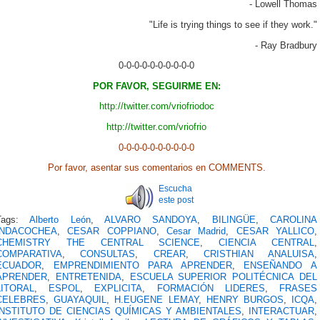
- Lowell Thomas
"Life is trying things to see if they work."
- Ray Bradbury
0-0-0-0-0-0-0-0-0-0
POR FAVOR, SEGUIRME EN:
http://twitter.com/vriofriodoc
http://twitter.com/vriofrio
0-0-0-0-0-0-0-0-0-0
Por favor, asentar sus comentarios en COMMENTS.
Escucha
este post
Tags:
Alberto León
,
ALVARO SANDOYA
,
BILINGÜE
,
CAROLINA
INDACOCHEA
,
CESAR COPPIANO
,
Cesar Madrid
,
CESAR YALLICO
,
CHEMISTRY THE CENTRAL SCIENCE
,
CIENCIA CENTRAL
,
COMPARATIVA
,
CONSULTAS
,
CREAR
,
CRISTHIAN ANALUISA
,
ECUADOR
,
EMPRENDIMIENTO PARA APRENDER
,
ENSEÑANDO A
APRENDER
,
ENTRETENIDA
,
ESCUELA SUPERIOR POLITÉCNICA DEL
LITORAL
,
ESPOL
,
EXPLICITA
,
FORMACIÓN LIDERES
,
FRASES
CELEBRES
,
GUAYAQUIL
,
H.EUGENE LEMAY
,
HENRY BURGOS
,
ICQA
,
INSTITUTO DE CIENCIAS QUÍMICAS Y AMBIENTALES
,
INTERACTUAR
,