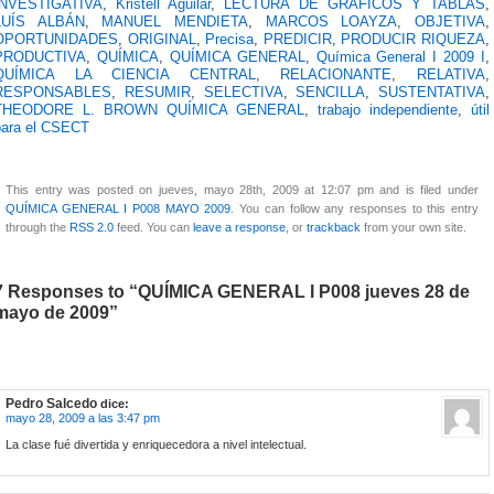
INVESTIGATIVA
,
Kristell Aguilar
,
LECTURA DE GRÁFICOS Y TABLAS
,
LUÍS ALBÁN
,
MANUEL MENDIETA
,
MARCOS LOAYZA
,
OBJETIVA
,
OPORTUNIDADES
,
ORIGINAL
,
Precisa
,
PREDICIR
,
PRODUCIR RIQUEZA
,
PRODUCTIVA
,
QUÍMICA
,
QUÍMICA GENERAL
,
Química General I 2009 I
,
QUÍMICA LA CIENCIA CENTRAL
,
RELACIONANTE
,
RELATIVA
,
RESPONSABLES
,
RESUMIR
,
SELECTIVA
,
SENCILLA
,
SUSTENTATIVA
,
THEODORE L. BROWN QUÍMICA GENERAL
,
trabajo independiente
,
útil
para el CSECT
This entry was posted on jueves, mayo 28th, 2009 at 12:07 pm and is filed under
QUÍMICA GENERAL I P008 MAYO 2009
. You can follow any responses to this entry
through the
RSS 2.0
feed. You can
leave a response
, or
trackback
from your own site.
7 Responses to “QUÍMICA GENERAL I P008 jueves 28 de
mayo de 2009”
Pedro Salcedo
dice:
mayo 28, 2009 a las 3:47 pm
La clase fué divertida y enriquecedora a nivel intelectual.