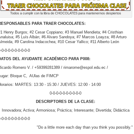
Todos a cumplir con la libra de CHOCOLATES para mantenernos despiertos
RESPONSABLES PARA TRAER CHOCOLATES:
#1 Henry Burgos; #2 Cesar Coppiano; #3 Manuel Mendieta; #4 Cristhian
Analuisa; #5 Luís Albán; #6 Alvaro Sandoya; #7 Marcos Loayza; #8 Arturo
lmeida; #9 Carolina Indacochea; #10 Cesar Yallico; #11 Alberto León
-0-0-0-0-0-0-0-0-0
DATOS DEL AYUDANTE ACADÉMICO PARA P008:
Ricardo Romero V. / +59399281389 / rimarome@espol.edu.ec /
Lugar: Bloque C, AUlas de FIMCP
Horarios: MARTES: 13:30 - 15:30 / JUEVES: 12:00 - 14:00
0-0-0-0-0-0-0-0-0-0
DESCRIPTORES DE LA CLASE:
Innovadora; Activa; Armoniosa; Práctica; Interesante; Divertida; Didáctica
-0-0-0-0-0-0-0-0-0
"Do a little more each day than you think you possibly."