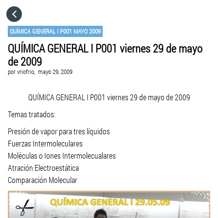
HOME
QUÍMICA GENERAL I P001 MAYO 2009
QUÍMICA GENERAL I P001 viernes 29 de mayo
CATEGORÍAS
de 2009
por
vriofrio,
mayo 29, 2009
IR A
QUÍMICA GENERAL I P001 viernes 29 de mayo de 2009
VISITA EL SITIO WEB
Temas tratados:
Presión de vapor para tres líquidos
Fuerzas Intermoleculares
Moléculas o Iones Intermolecualares
Atración Electroestática
Comparación Molecular