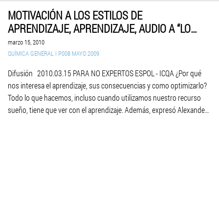
MOTIVACIÓN A LOS ESTILOS DE
APRENDIZAJE, APRENDIZAJE, AUDIO A “LOS
SENTIDOS Y EL ESTILO DE APRENDIZAJE”
marzo 15, 2010
DE CLAUDIA MUÑOZ en LA REVISTA DEL
QUÍMICA GENERAL I P008 MAYO 2009
DIARIO EL UNIVERSO, 2010.03.14, ESPOL,
Difusión 2010.03.15 PARA NO EXPERTOS ESPOL - ICQA ¿Por qué
ICQA, GUÍA A INFORMACIÓN PARA PADRES
nos interesa el aprendizaje, sus consecuencias y como optimizarlo?
DE FAMILIA E INTERESADOS.
Todo lo que hacemos, incluso cuando utilizamos nuestro recurso
sueño, tiene que ver con el aprendizaje. Además, expresó Alexander
Pope: "Toda la naturaleza es como un arte desconocido del hombre."
En la interacción entre el hombre […]