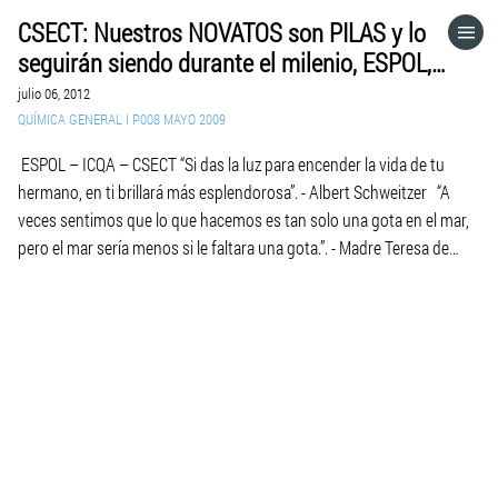
CSECT: Nuestros NOVATOS son PILAS y lo
HOME
seguirán siendo durante el milenio, ESPOL,
ICQA, CSECT, 2012.07.06.
julio 06, 2012
CATEGORÍAS
QUÍMICA GENERAL I P008 MAYO 2009
ESPOL – ICQA – CSECT “Si das la luz para encender la vida de tu
IR A
hermano, en ti brillará más esplendorosa”. - Albert Schweitzer “A
veces sentimos que lo que hacemos es tan solo una gota en el mar,
pero el mar sería menos si le faltara una gota.”. - Madre Teresa de
VISITA EL SITIO WEB
Calcuta […]