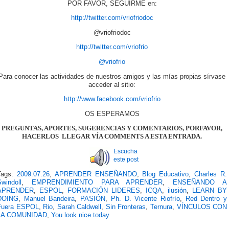
POR FAVOR, SEGUIRME en:
http://twitter.com/vriofriodoc
@vriofriodoc
http://twitter.com/vriofrio
@vriofrio
Para conocer las actividades de nuestros amigos y las mías propias sírvase
acceder al sitio:
http://www.facebook.com/vriofrio
OS ESPERAMOS
PREGUNTAS, APORTES, SUGERENCIAS Y COMENTARIOS, PORFAVOR,
HACERLOS LLEGAR VÍA COMMENTS A ESTA ENTRADA.
Escucha
este post
Tags:
2009.07.26
,
APRENDER ENSEÑANDO
,
Blog Educativo
,
Charles R.
windoll
,
EMPRENDIMIENTO PARA APRENDER
,
ENSEÑANDO A
APRENDER
,
ESPOL
,
FORMACIÓN LIDERES
,
ICQA
,
ilusión
,
LEARN BY
DOING
,
Manuel Bandeira
,
PASIÓN
,
Ph. D. Vicente Riofrío
,
Red Dentro y
Fuera ESPOL
,
Rio
,
Sarah Caldwell
,
Sin Fronteras
,
Ternura
,
VÍNCULOS CON
LA COMUNIDAD
,
You look nice today