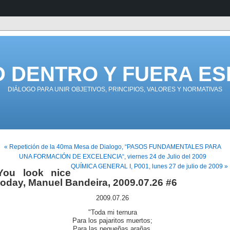
D DENTRO Y FUERA ES
DIÁLOGO PARA UNIR OBJETIVOS, PRINCIPIOS, VALORES Y NORMATIVAS
« Repetición de la 40ma Mesa de Dialogo, “PASOS FUNDAMENTALES PARA
UNA FORMACIÓN DE EXCELENCIA“, viernes 24 de Julio del 2009
QUÍMICA GENERAL I, P001, lunes 27 de julio de 2009 »
You look nice
today, Manuel Bandeira, 2009.07.26 #6
2009.07.26
"Toda mi ternura
Para los pajaritos muertos;
Para las pequeñas arañas.