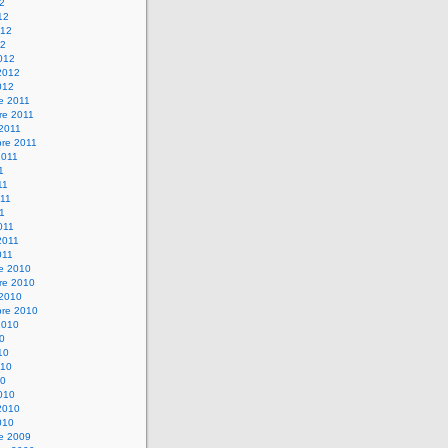
12
12
012
12
012
2012
012
e 2011
re 2011
 2011
bre 2011
2011
1
11
11
11
011
2011
011
re 2010
re 2010
 2010
bre 2010
2010
10
10
010
10
010
2010
010
re 2009