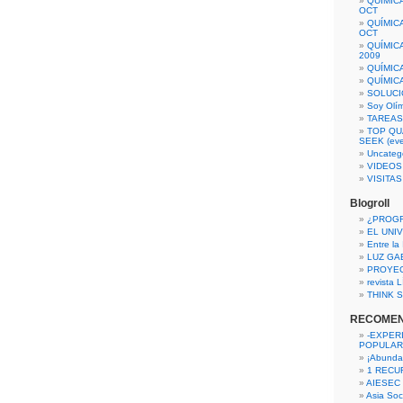
QUÍMIC
OCT
QUÍMIC
OCT
QUÍMIC
2009
QUÍMIC
QUÍMIC
SOLUCI
Soy Olí
TAREAS 
TOP QU
SEEK (eve
Uncateg
VIDEOS
VISITA
Blogroll
¿PROG
EL UNI
Entre la
LUZ GA
PROYE
revista
THINK S
RECOME
-EXPER
POPULAR
¡Abunda
1 RECURS
AIESEC
Asia Soci