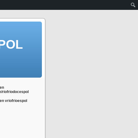
POL
en
m/riofriodocespol
n vriofrioespol