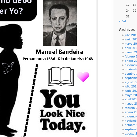
17
18
24
25
31
« Jul
Archivos
julio 20
junio 20
mayo 2
abril 20
marzo 2
febrero 
enero 2
diciemb
noviemb
octubre
septiem
agosto 
julio 20
junio 20
mayo 2
abril 20
marzo 2
febrero 
enero 2
diciemb
noviemb
octubre
septiem
agosto 