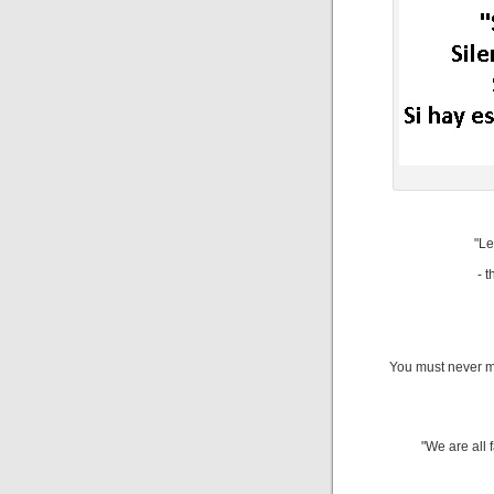
"Le
- 
You must never mi
"We are all 