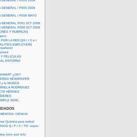
A GENERAL I P003 2009
A GENERAL I P005 2009
A GENERAL I P008 MAYO
A GENERAL P001 0CT 2008
A GENERAL P006 0CT 2008
ONES Y RUBRICAS
mpico
POR LA RED QG I / C e I
ALITIES EMPLOYERS
rywhere)
orized
 Y PELICULAS
S AL ENTORNO
RAMAR? ¿OK?
VERSO NEWSPAPER
 I y la MUSICA
BRIELA RODRÍGUEZ
CTO HÉROES
 LÍDERES
IMPLE NOW...
NDADOS
IMENTOS- CIENCIA
nte Química para todos!
OS Q / F / C / TIC -super-
ety (nice and rich)