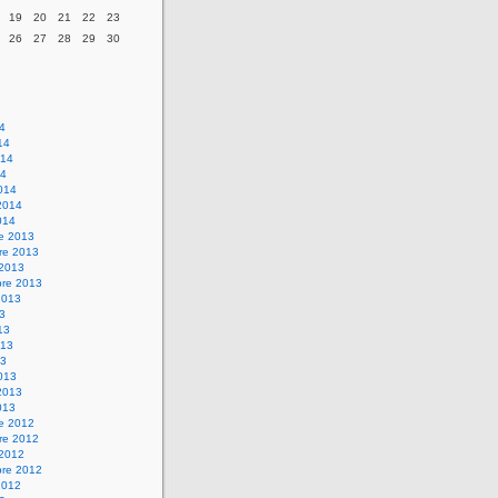
19
20
21
22
23
26
27
28
29
30
14
14
014
14
014
2014
014
re 2013
re 2013
 2013
bre 2013
2013
13
13
013
13
013
2013
013
re 2012
re 2012
 2012
bre 2012
2012