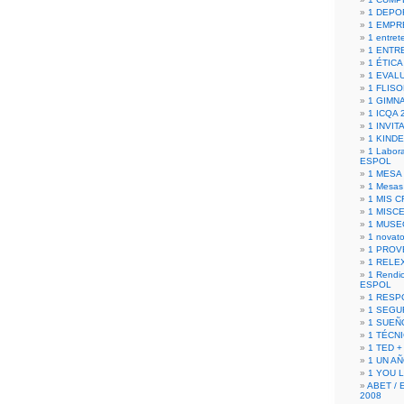
1 DEPO
1 EMPR
1 entret
1 ENTR
1 ÉTICA 
1 EVAL
1 FLISO
1 GIMN
1 ICQA 
1 INVIT
1 KIND
1 Labora
ESPOL
1 MESA
1 Mesas
1 MIS 
1 MISC
1 MUSE
1 novato
1 PROV
1 RELE
1 Rendic
ESPOL
1 RESP
1 SEGU
1 SUEÑ
1 TÉCN
1 TED +
1 UN A
1 YOU 
ABET / 
2008