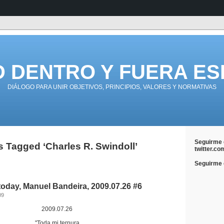
D DENTRO Y FUERA ES
DIÁLOGO PARA UNIR OBJETIVOS, PRINCIPIOS, VALORES Y NORMATIVAS
Seguirme 
s Tagged ‘Charles R. Swindoll’
twitter.co
Seguirme e
today, Manuel Bandeira, 2009.07.26 #6
09
2009.07.26
"Toda mi ternura