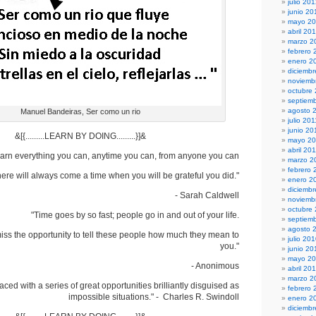
julio 20
junio 20
mayo 2
abril 20
marzo 2
febrero 
enero 2
diciembr
noviemb
octubre
septiem
agosto 
Manuel Bandeiras, Ser como un rio
julio 201
junio 20
&[{.........LEARN BY DOING.........}]&
mayo 20
abril 20
arn everything you can, anytime you can, from anyone you can
marzo 2
febrero 
there will always come a time when you will be grateful you did."
enero 2
diciemb
- Sarah Caldwell
noviemb
octubre
"Time goes by so fast; people go in and out of your life.
septiem
agosto 
ss the opportunity to tell these people how much they mean to
julio 20
you."
junio 20
mayo 2
- Anonimous
abril 20
marzo 2
faced with a series of great opportunities brilliantly disguised as
febrero 
impossible situations." - Charles R. Swindoll
enero 2
diciemb