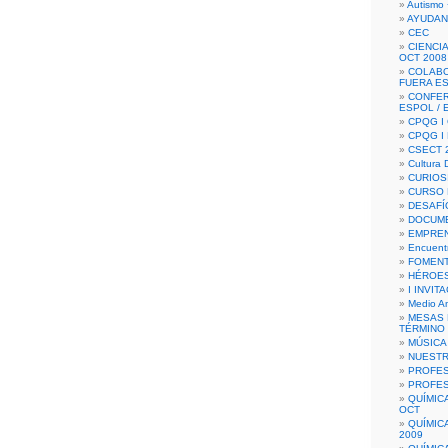
Autismo 
AYUDAN
CEC
CIENCIA
OCT 2008
COLAB
FUERA E
CONFER
ESPOL /
CPQG I 
CPQG I
CSECT 2
Cultura D
CURIOS
CURSO P
DESAFÍ
DOCUME
EMPREN
Encuent
FOMENT
HÉROES
I INVIT
Medio A
MESAS 
TÉRMINO
MÚSICA
NUEST
PROFES
PROFES
QUÍMIC
OCT
QUÍMIC
2009