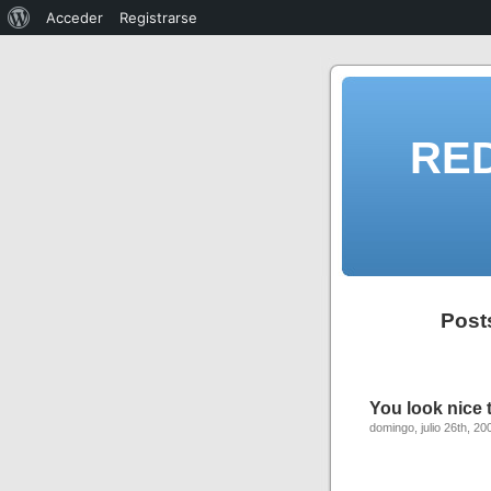
Acceder
Registrarse
RE
Post
You look nice 
domingo, julio 26th, 20