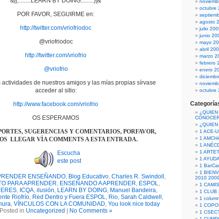
&[{.........LEARN BY DOING.........}]&
noviemb
octubre
POR FAVOR, SEGUIRME en:
septiem
agosto 
http://twitter.com/vriofriodoc
julio 20
junio 20
@vriofriodoc
mayo 2
abril 20
http://twitter.com/vriofrio
marzo 2
febrero 
@vriofrio
enero 2
diciemb
 actividades de nuestros amigos y las mías propias sírvase
noviemb
acceder al sitio:
octubre
Categoría
http://www.facebook.com/vriofrio
¿QUIEN
OS ESPERAMOS
CONOCE
¿QUIEN
PORTES, SUGERENCIAS Y COMENTARIOS, PORFAVOR,
1 ACE-
1 AMCH
S LLEGAR VÍA COMMENTS A ESTA ENTRADA.
1 ANÉC
1 ARTE
Escucha
1 AYUD
este post
1 BarCa
1 BIEN
PRENDER ENSEÑANDO
,
Blog Educativo
,
Charles R. Swindoll
,
2010 200
TO PARA APRENDER
,
ENSEÑANDO A APRENDER
,
ESPOL
,
1 CAMI
DERES
,
ICQA
,
ilusión
,
LEARN BY DOING
,
Manuel Bandeira
,
1 CLUB
ente Riofrío
,
Red Dentro y Fuera ESPOL
,
Rio
,
Sarah Caldwell
,
1 column
nura
,
VÍNCULOS CON LA COMUNIDAD
,
You look nice today
1 COPO
Posted in
Uncategorized
|
No Comments »
1 CSECT
1 CUM