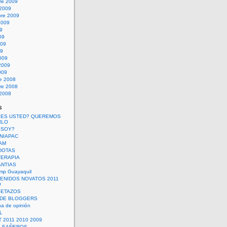
re 2009
 2009
bre 2009
2009
09
09
009
09
009
2009
009
re 2008
re 2008
 2008
s
 ES USTED? QUEREMOS
RLO
 SOY?
UNIAPAC
AM
DOTAS
TERAPIA
ANTIAS
mp Guayaquil
VENIDOS NOVATOS 2011
9
SETAZOS
 DE BLOGGERS
a de opinión
L
 2011 2010 2009
PLEAÑEROS