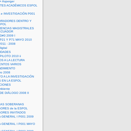
+ Asperger
TES ACADÉMICOS ESPOL
 e INVESTIGACIÓN P001
ORADORES DENTRO Y
SPOL
ENCIAS MAGISTRALES
 ECUADOR
G#3 2009 I
 P21 Y P71 MAYO 2010
011 - 2008
igital
IDADES
ILOTO 2010 ii
OS A LA LECTURA
NTOS VARIOS
DIMIENTO
ro 2008
O A LA INVESTIGACIÓN
 EN LA ESPOL
ACIONES
mbiente
DE DIÁLOGO 2008 II
RAS SOBERANAS
ORES de la ESPOL
ORES INVITADOS
A GENERAL I P001 2009
A GENERAL I P001 MAYO