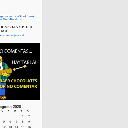
o get more mini-SharkBreak
w.SharkBreak.com
E VISITAS / USTED
ITA #
agosto 2026
X
J
V
S
D
1
2
5
6
7
8
9
12
13
14
15
16