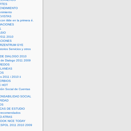
RTES
ENDIMIENTO
enimiento
EVISTAS
con tilde en la primera é.
UACIONES
L
ASIO
2011 2010
ACIONES
ERZENTRUM GYE
torios Servicios y otros
 DE DIALOGO 2010
 de Dialogo 2011 2009
CREDOS
ELANEAS
OS
s 2011 i 2010 ii
ERBIOS
X HOT
ión Social de Cuentas
ONSABILIDAD SOCIAL
RIDAD
OS
ICAS DE ESTUDIO
 recomendados
ÑO ATRAS
LOOK NICE TODAY
ESPOL 2011 2010 2009