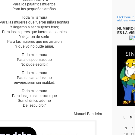
Para los pajaritos muertos;
Para las pequeñas arañas.
Toda mi ternura
Click here t
widgets
-
ww
Para las mujeres que fueron niñas bonitas
Y llegaron a ser mujeres feas;
NUMERO D
Para las mujeres que fueron deseables
ES LA VIS
Y dejaron de serlo.
Para las mujeres que me amaron
Y que yo no pude amar.
Toda mi ternura
Para los poemas que
No pude escribir.
Toda mi ternura
Para las amadas que
envejecieron sin maldad.
Toda mi ternura
Para las gotas de rocío que
Son el único adorno
Del sepulcro."
- Manuel Bandeira
L
M
3
4
10
11