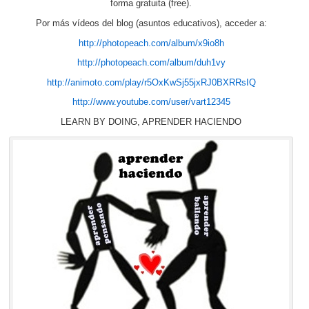
forma gratuita (free).
Por más vídeos del blog (asuntos educativos), acceder a:
http://photopeach.com/album/x9io8h
http://photopeach.com/album/duh1vy
http://animoto.com/play/r5OxKwSj55jxRJ0BXRRsIQ
http://www.youtube.com/user/vart12345
LEARN BY DOING, APRENDER HACIENDO