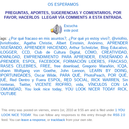
OS ESPERAMOS
PREGUNTAS, APORTES, SUGERENCIAS Y COMENTARIOS, POR
FAVOR, HACERLOS LLEGAR VÍA COMMENTS A ESTA ENTRADA.
Escucha
este post
Tags:
¿Por qué fracaso en mis asuntos?
,
¿Por qué yo estoy vivo?
,
@vriofrio
,
@vriofriodoc
,
Agatha Christie
,
Albert Einstein
,
Anónimo
,
APRENDER
ENSEÑANDO
,
APRENDER HACIENDO
,
Arthur Schnitzler
,
Blog Educativo
,
BLOGGER
,
CCD
,
Club de Cultura Digital
,
CÓMO
,
CREATIVIDAD
,
DOWNLOAD
,
EMPRENDIMIENTO PARA APRENDER
,
ENSEÑANDO A
APRENDER
,
ESPOL
,
FACEBOOK
,
FORMACIÓN LIDERES
,
FRACASO
,
FRASES CELEBRES
,
FREE
,
free download
,
Gregorio Marañón
,
ICQA
,
Johann Wolfgang von Goethe
,
John Lennon
,
LEARN BY DOING
,
OPORTUNIDADES
,
Oscar Wilde
,
PARA QUÉ
,
PhotoPeach
,
POR QUÉ
,
QUÉ
,
Red Dentro y Fuera ESPOL
,
RED SOCIAL
,
RICK WARREN
,
Sin
Fronteras
,
Twitter
,
VICENTE RIOFRÍO
,
vida
,
VÍNCULOS CON LA
COMUNIDAD
,
You look nice today
,
YOU LOOK NICER TODAY RICK
,
YOUTUBE
This entry was posted on viernes, enero 1st, 2010 at 9:55 am and is filed under
1 YOU
LOOK NICE TODAY
. You can follow any responses to this entry through the
RSS 2.0
feed. You can
leave a response
, or
trackback
from your own site.