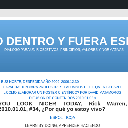
D DENTRO Y FUERA ES
DIÁLOGO PARA UNIR OBJETIVOS, PRINCIPIOS, VALORES Y NORMATIVAS
« BUS NORTE, DESPEDIDA AÑO 2009, 2009.12.30
CAPACITACIÓN PARA PROFESORES Y ALUMNOS DEL ICQA EN LA ESPOL
¿CÓMO ELABORAR UN POSTER CIENTÍFICO? POR DAVID MATAMOROS
DIFUSIÓN DE CONTENIDOS 2010.01.02 »
YOU LOOK NICER TODAY, Rick Warren,
2010.01.01, #34, ¿Por qué yo estoy vivo?
ESPOL
-
ICQA
LEARN BY DOING, APRENDER HACIENDO