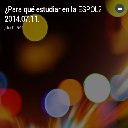
¿Para qué estudiar en la ESPOL?
HOME
2014.07.11.
julio 11, 2014
CATEGORÍAS
IR A
VISITA EL SITIO WEB