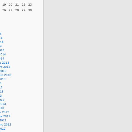
19
20
21
22
23
26
27
28
29
30
14
14
014
14
014
2014
014
re 2013
re 2013
 2013
bre 2013
2013
13
13
013
13
013
2013
013
re 2012
re 2012
 2012
bre 2012
2012