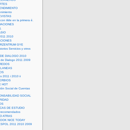
RTES
ENDIMIENTO
enimiento
EVISTAS
con tilde en la primera é.
UACIONES
L
ASIO
2011 2010
ACIONES
ERZENTRUM GYE
torios Servicios y otros
 DE DIALOGO 2010
 de Dialogo 2011 2009
CREDOS
ELANEAS
OS
s 2011 i 2010 ii
ERBIOS
X HOT
ión Social de Cuentas
ONSABILIDAD SOCIAL
RIDAD
OS
ICAS DE ESTUDIO
 recomendados
ÑO ATRAS
LOOK NICE TODAY
ESPOL 2011 2010 2009