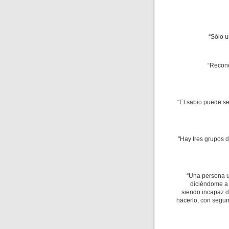
“Sólo u
“Recono
"El sabio puede s
"Hay tres grupos 
“Una persona u
diciéndome a 
siendo incapaz de
hacerlo, con segur