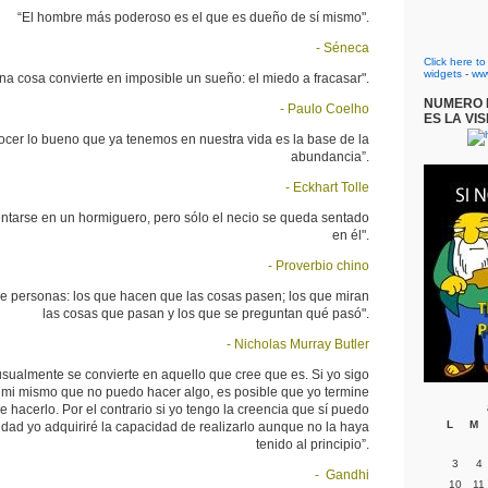
“El hombre más poderoso es el que es dueño de sí mismo".
- Séneca
Click here t
widgets
-
ww
na cosa convierte en imposible un sueño: el miedo a fracasar".
NUMERO D
- Paulo Coelho
ES LA VIS
cer lo bueno que ya tenemos en nuestra vida es la base de la
abundancia”.
- Eckhart Tolle
entarse en un hormiguero, pero sólo el necio se queda sentado
en él".
- Proverbio chino
de personas: los que hacen que las cosas pasen; los que miran
las cosas que pasan y los que se preguntan qué pasó".
- Nicholas Murray Butler
sualmente se convierte en aquello que cree que es. Si yo sigo
mi mismo que no puedo hacer algo, es posible que yo termine
 hacerlo. Por el contrario si yo tengo la creencia que sí puedo
L
M
idad yo adquiriré la capacidad de realizarlo aunque no la haya
tenido al principio”.
3
4
- Gandhi
10
11