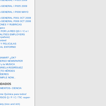
A GENERAL I P003 2009
A GENERAL I P005 2009
A GENERAL I P008 MAYO
A GENERAL P001 0CT 2008
A GENERAL P006 0CT 2008
ONES Y RUBRICAS
mpico
POR LA RED QG I / C e I
ALITIES EMPLOYERS
rywhere)
orized
 Y PELICULAS
S AL ENTORNO
RAMAR? ¿OK?
VERSO NEWSPAPER
 I y la MUSICA
BRIELA RODRÍGUEZ
CTO HÉROES
 LÍDERES
IMPLE NOW...
NDADOS
IMENTOS- CIENCIA
nte Química para todos!
OS Q / F / C / TIC -super-
ety (nice and rich)