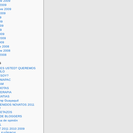
re 2009
 2009
bre 2009
2009
09
09
009
09
009
2009
009
re 2008
re 2008
 2008
s
 ES USTED? QUEREMOS
RLO
 SOY?
UNIAPAC
AM
DOTAS
TERAPIA
ANTIAS
mp Guayaquil
VENIDOS NOVATOS 2011
9
SETAZOS
 DE BLOGGERS
a de opinión
L
 2011 2010 2009
PLEAÑEROS