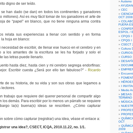
Autismo 
rito digno de ser leído.
AYUDAN
CEC
r se han dado (se dan) en todos los continentes y ganadores
CIENCIA
jo millones). Así es muy fácil tomar de los ganadores el arte de
OCT 2008
hoja de “papel” en blanco, que no tiene ninguna arma contra
COLAB
FUERA E
CONFER
ESPOL /
s relata sus experiencias a llenar con sentido y en forma
CPQG I 
e la hoja en blanco:
CPQG I
CSECT 2
mi necesidad de escribir, de llenar ese hueco en el cerebro y en
Cultura D
o a los amantes de la escritura se les ha forjado y solo el
CURIOS
 las letras puede llenarlo.
CURSO P
DESAFÍ
uento hasta diez, hasta cien y mi cerebro segrega endorfinas:
DOCUME
EMPREN
ejor. Escribir cuesta ¿Será por ello tan fabuloso?" -
Ricardo
Encuent
FOMENT
HÉROES
rte de su historia, de su vida y son sus obras que legamos a
I INVIT
 lectores.
Medio A
MESAS 
 un trabajo que requiere del querer personal de compartir algo
TÉRMINO
 los demás. Para escribir por lo menos un párrafo se requiere
MÚSICA
bargo la(s) buena(s) ideas se rescriben. ¿Cómo capturar
NUEST
PROFES
PROFES
n sobre cómo capturar (registrar) una idea, véase el enlace a:
QUÍMIC
OCT
QUÍMIC
strar una idea?, CSECT, ICQA, 2010.11.22, no. 1/1.
2009