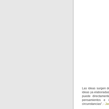
Las ideas surgen d
ideas ya elaborada
puede directament
pensamientos e i
circunstancias”. -
Ja