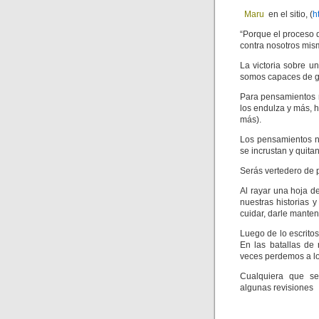
Maru
en el sitio, (
h
“Porque el proceso 
contra nosotros mis
La victoria sobre 
somos capaces de g
Para pensamientos ne
los endulza y más, h
más).
Los pensamientos n
se incrustan y quitan
Serás vertedero de p
Al rayar una hoja d
nuestras historias 
cuidar, darle manten
Luego de lo escritos
En las batallas de 
veces perdemos a lo
Cualquiera que sea
algunas revisiones