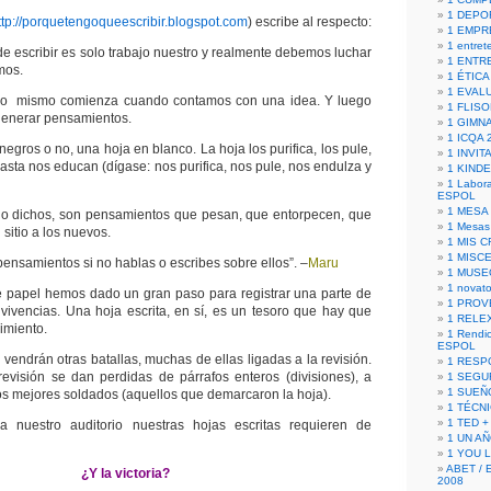
1 DEPO
ttp://porquetengoqueescribir.blogspot.com
) escribe al respecto:
1 EMPR
1 entret
de escribir es solo trabajo nuestro y realmente debemos luchar
1 ENTR
mos.
1 ÉTICA 
1 EVAL
uno mismo comienza cuando contamos con una idea. Y luego
1 FLISO
enerar pensamientos.
1 GIMN
1 ICQA 
gros o no, una hoja en blanco. La hoja los purifica, los pule,
1 INVIT
asta nos educan (dígase: nos purifica, nos pule, nos endulza y
1 KIND
1 Labora
ESPOL
1 MESA
o dichos, son pensamientos que pesan, que entorpecen, que
1 Mesas
 sitio a los nuevos.
1 MIS 
1 MISC
ensamientos si no hablas o escribes sobre ellos”. –
Maru
1 MUSE
1 novato
e papel hemos dado un gran paso para registrar una parte de
1 PROV
y vivencias. Una hoja escrita, en sí, es un tesoro que hay que
1 RELE
imiento.
1 Rendic
ESPOL
 vendrán otras batallas, muchas de ellas ligadas a la revisión.
1 RESP
revisión se dan perdidas de párrafos enteros (divisiones), a
1 SEGU
1 SUEÑ
s mejores soldados (aquellos que demarcaron la hoja).
1 TÉCN
1 TED +
 nuestro auditorio nuestras hojas escritas requieren de
1 UN A
1 YOU 
ABET / 
¿Y la victoria?
2008