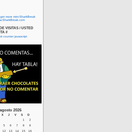
o get more mini-SharkBreak
w.SharkBreak.com
E VISITAS / USTED
ITA #
agosto 2026
X
J
V
S
D
1
2
5
6
7
8
9
12
13
14
15
16