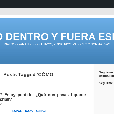
D DENTRO Y FUERA ES
DIÁLOGO PARA UNIR OBJETIVOS, PRINCIPIOS, VALORES Y NORMATIVAS
Seguirme 
Posts Tagged ‘CÓMO’
twitter.co
Seguirme e
? Estoy perdido. ¿Qué nos pasa al querer
cribir?
12
ESPOL
–
ICQA
–
CSECT