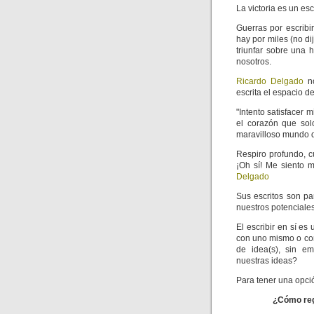
La victoria es un esc
Guerras por escribi
hay por miles (no di
triunfar sobre una 
nosotros.
Ricardo Delgado
no
escrita el espacio d
"Intento satisfacer 
el corazón que sol
maravilloso mundo de
Respiro profundo, c
¡Oh sí! Me siento m
Delgado
Sus escritos son pa
nuestros potenciales
El escribir en sí es
con uno mismo o con
de idea(s), sin em
nuestras ideas?
Para tener una opció
¿Cómo regi