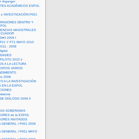
+ Asperger
TES ACADÉMICOS ESPOL
 e INVESTIGACIÓN P001
ORADORES DENTRO Y
SPOL
ENCIAS MAGISTRALES
 ECUADOR
G#3 2009 I
 P21 Y P71 MAYO 2010
011 - 2008
igital
IDADES
ILOTO 2010 ii
OS A LA LECTURA
NTOS VARIOS
DIMIENTO
ro 2008
O A LA INVESTIGACIÓN
 EN LA ESPOL
ACIONES
mbiente
DE DIÁLOGO 2008 II
RAS SOBERANAS
ORES de la ESPOL
ORES INVITADOS
A GENERAL I P001 2009
A GENERAL I P001 MAYO