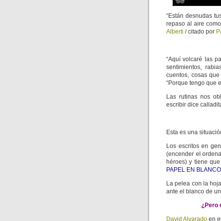
“Están desnudas tus
repaso al aire como
Alberti
/ citado por
P
“Aquí volcaré las p
sentimientos, rabia
cuentos, cosas que
“Porque tengo que es
Las rutinas nos ob
escribir dice calladita
Esta es una situació
Los escritos en gen
(encender el ordena
héroes) y tiene que
PAPEL EN BLANCO
La pelea con la hoj
ante el blanco de u
¿Pero 
David Alvarado
en el