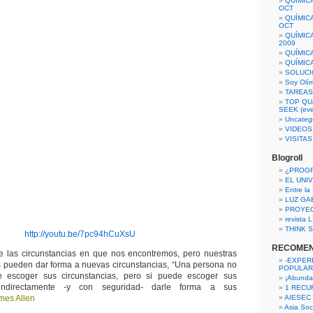
QUÍMIC
OCT
QUÍMIC
OCT
QUÍMIC
2009
QUÍMIC
QUÍMIC
SOLUCI
Soy Olí
TAREAS 
TOP QU
SEEK (eve
Uncateg
VIDEOS
VISITA
Blogroll
¿PROG
EL UNI
Entre la
LUZ GA
PROYE
revista
THINK S
http://youtu.be/7pc94hCuXsU
RECOME
e las circunstancias en que nos encontremos, pero nuestras
-EXPER
s pueden dar forma a nuevas circunstancias, “Una persona no
POPULAR
e escoger sus circunstancias, pero si puede escoger sus
¡Abunda
ndirectamente -y con seguridad- darle forma a sus
1 RECURS
mes Allen
AIESEC
Asia Soci