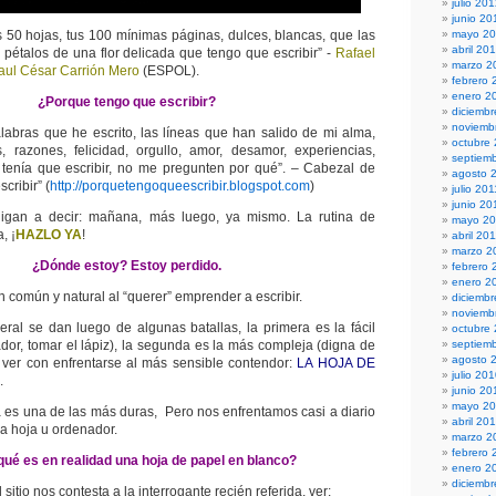
julio 20
junio 20
 50 hojas, tus 100 mínimas páginas, dulces, blancas, que las
mayo 2
abril 20
 pétalos de una flor delicada que tengo que escribir” -
Rafael
marzo 2
aul César Carrión Mero
(ESPOL).
febrero 
enero 2
¿Porque tengo que escribir?
diciembr
noviemb
alabras que he escrito, las líneas que han salido de mi alma,
octubre
s, razones, felicidad, orgullo, amor, desamor, experiencias,
septiem
 tenía que escribir, no me pregunten por qué”. – Cabezal de
agosto 
cribir” (
http://porquetengoqueescribir.blogspot.com
)
julio 201
junio 20
ligan a decir: mañana, más luego, ya mismo. La rutina de
mayo 20
, ¡
HAZLO YA
!
abril 20
marzo 2
¿Dónde estoy? Estoy perdido.
febrero 
enero 2
n común y natural al “querer” emprender a escribir.
diciemb
noviemb
eral se dan luego de algunas batallas, la primera es la fácil
octubre
dor, tomar el lápiz), la segunda es la más compleja (digna de
septiem
agosto 
 ver con enfrentarse al más sensible contendor:
LA HOJA DE
julio 20
.
junio 20
mayo 2
a es una de las más duras, Pero nos enfrentamos casi a diario
abril 20
na hoja u ordenador.
marzo 2
febrero 
qué es en realidad una hoja de papel en blanco?
enero 2
diciemb
 sitio nos contesta a la interrogante recién referida, ver: