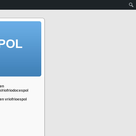
POL
en
m/riofriodocespol
n vriofrioespol