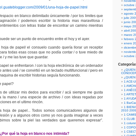
noviemb
octubre
el.guateblogger.com/2009/01/una-hoja-de-papel.html
septiem
agosto 
/espacio en blanco delimitado únicamente / por los limites que
julio 20
ginación / podemos escribir la historia mas maravillosa /
junio 20
timientos con letras tratar de encontrar un camino mientras
mayo 2
abril 20
marzo 2
puede ser un punto de encuentro entre el hoy y el ayer.
febrero 
enero 2
hoja de papel/ el consuelo cuando quería llorar un receptor
diciemb
 para todas esas cosas que no podía contar / o tuve miedo de
noviemb
octubre
 / y me las tuve que guardar.
Categoría
papel se enfrentaron / con la hoja electrónica de un ordenador
¿QUIEN
ue antes usé / se convirtió en un teclado multifuncional / pero en
CONOCE
 maquina de escribir historias seguía funcionando.
¿QUIEN
1 ACE-
e papel?
1 AMCH
1 ANÉC
tes de utilizar mis dedos para escribir / acá siempre me gusta
1 ARTE
a la mano / una especie de archivo / con ideas regadas por
1 AYUD
aciones en el ultimo rincón.
1 BarCa
1 BIEN
a hoja de papel... Todos somos comunicadores algunos de
2010 200
1 CAMI
fesión y a algunos otros como yo nos gusta imaginar a veces
1 CLUB
irnos sobre la piel las verdades que queremos expresar”.
1 column
1 COPO
1 CSECT
¿Por qué la hoja en blanco nos intimida?
1 CUM