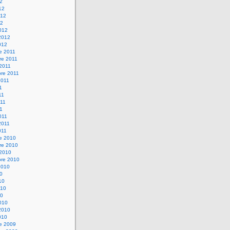
12
12
012
12
012
2012
012
e 2011
re 2011
 2011
bre 2011
2011
1
11
11
11
011
2011
011
re 2010
re 2010
 2010
bre 2010
2010
10
10
010
10
010
2010
010
re 2009