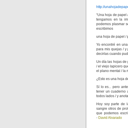
http://unahojadepap
“Una hoja de papel 
tengamos en la ima
podemos plasmar sen
escribimos
una hoja de papel / 
Yo encontré en una 
para mis quejas / y
decirlas cuando pude
Un día las hojas de 
/ el viejo lapicero q
el plano mental / la
¿Esto es una hoja d
Sí lo es... pero an
tener un cuaderno 
todos lados / y anot
Hoy soy parte de l
sangre otros de pro
que podemos escrib
-
David Alvarado