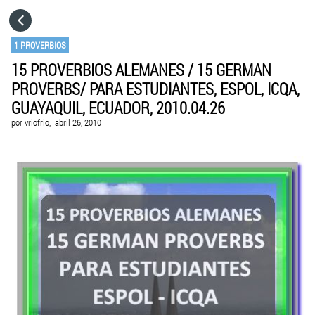
HOME
1 PROVERBIOS
15 PROVERBIOS ALEMANES / 15 GERMAN
CATEGORÍAS
PROVERBS/ PARA ESTUDIANTES, ESPOL, ICQA,
GUAYAQUIL, ECUADOR, 2010.04.26
IR A
por
vriofrio,
abril 26, 2010
VISITA EL SITIO WEB