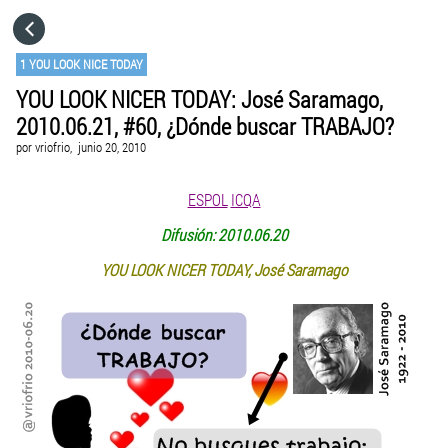
HOME
1 YOU LOOK NICE TODAY
YOU LOOK NICER TODAY: José Saramago,
CATEGORÍAS
2010.06.21, #60, ¿Dónde buscar TRABAJO?
por
vriofrio,
junio 20, 2010
IR A
ESPOL
ICQA
VISITA EL SITIO WEB
Difusión: 2010.06.20
YOU LOOK NICER TODAY, José Saramago