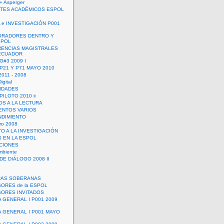
+ Asperger
TES ACADÉMICOS ESPOL
 e INVESTIGACIÓN P001
ORADORES DENTRO Y
SPOL
ENCIAS MAGISTRALES
 ECUADOR
G#3 2009 I
 P21 Y P71 MAYO 2010
011 - 2008
igital
IDADES
ILOTO 2010 ii
OS A LA LECTURA
NTOS VARIOS
DIMIENTO
ro 2008
O A LA INVESTIGACIÓN
 EN LA ESPOL
ACIONES
mbiente
DE DIÁLOGO 2008 II
RAS SOBERANAS
ORES de la ESPOL
ORES INVITADOS
A GENERAL I P001 2009
A GENERAL I P001 MAYO