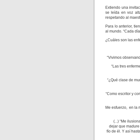
Extiendo una invita
se leída en voz alt
respetando al maest
Para lo anterior, ti
al mundo. “Cada día 
¿Cuáles son las enf
“Vivimos observand
“Las tres enferm
“¿Qué clase de mu
“Como escritor y co
Me esfuerzo, en la m
(...) “Me ilusio
dejar que madure 
fío de él. Y así ha