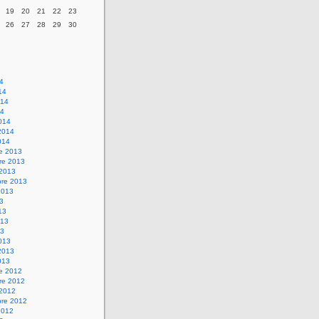
19
20
21
22
23
26
27
28
29
30
14
14
014
14
014
2014
014
re 2013
re 2013
 2013
bre 2013
2013
13
13
013
13
013
2013
013
re 2012
re 2012
 2012
bre 2012
2012