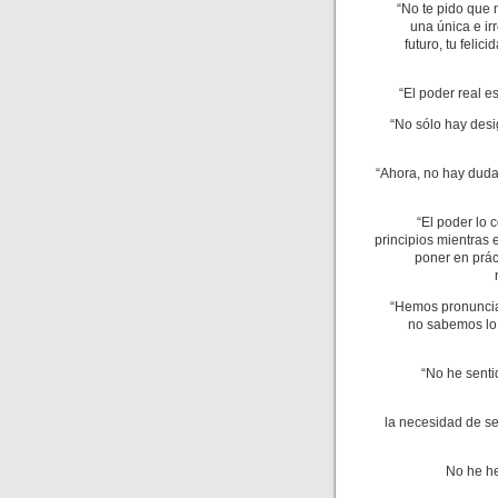
“No te pido que 
una única e ir
futuro, tu feli
“El poder real e
“No sólo hay desig
“Ahora, no hay duda
“El poder lo 
principios mientras 
poner en prác
“Hemos pronunciad
no sabemos lo 
“No he senti
la necesidad de se
No he h