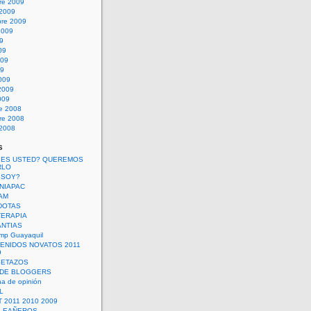
re 2009
 2009
bre 2009
2009
09
09
009
09
009
2009
009
re 2008
re 2008
 2008
s
 ES USTED? QUEREMOS
RLO
 SOY?
UNIAPAC
AM
DOTAS
TERAPIA
ANTIAS
mp Guayaquil
VENIDOS NOVATOS 2011
9
SETAZOS
 DE BLOGGERS
a de opinión
L
 2011 2010 2009
PLEAÑEROS