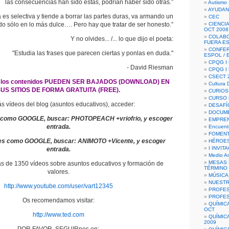
las consecuencias han sido éstas, podrían haber sido otras.”
Autismo 
AYUDAN
es selectiva y tiende a borrar las partes duras, va armando un
CEC
o sólo en lo más dulce…. Pero hay que tratar de ser honesto.”
CIENCIA
OCT 2008
COLAB
Y no olvides... /... lo que dijo el poeta:
FUERA E
CONFER
"Estudia las frases que parecen ciertas y ponlas en duda."
ESPOL /
CPQG I 
- David Riesman
CPQG I
CSECT 2
 los contenidos PUEDEN SER BAJADOS (DOWNLOAD) EN
Cultura D
US SITIOS DE FORMA GRATUITA (FREE).
CURIOS
CURSO P
s vídeos del blog (asuntos educativos), acceder:
DESAFÍ
DOCUME
 como GOOGLE, buscar: PHOTOPEACH +vriofrio, y escoger
EMPREN
entrada.
Encuent
FOMENT
es como GOOGLE, buscar: ANIMOTO +Vicente, y escoger
HÉROES
I INVIT
entrada.
Medio A
MESAS 
s de 1350 vídeos sobre asuntos educativos y formación de
TÉRMINO
valores.
MÚSICA
NUEST
http://www.youtube.com/user/vart12345
PROFES
PROFES
Os recomendamos visitar:
QUÍMIC
OCT
http://www.ted.com
QUÍMIC
2009