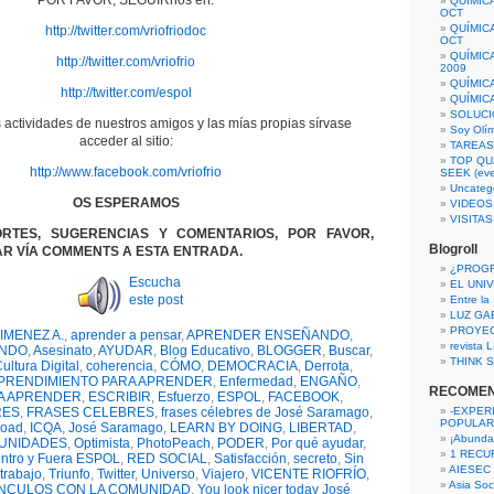
POR FAVOR, SEGUIRnos en:
QUÍMIC
OCT
QUÍMIC
http://twitter.com/vriofriodoc
OCT
QUÍMIC
http://twitter.com/vriofrio
2009
QUÍMIC
http://twitter.com/espol
QUÍMIC
SOLUCI
 actividades de nuestros amigos y las mías propias sírvase
Soy Olí
acceder al sitio:
TAREAS 
TOP QU
http://www.facebook.com/vriofrio
SEEK (eve
Uncateg
OS ESPERAMOS
VIDEOS
VISITA
RTES, SUGERENCIAS Y COMENTARIOS, POR FAVOR,
Blogroll
R VÍA COMMENTS A ESTA ENTRADA.
¿PROG
Escucha
EL UNI
este post
Entre la
LUZ GA
PROYE
IMENEZ A.
,
aprender a pensar
,
APRENDER ENSEÑANDO
,
revista
ENDO
,
Asesinato
,
AYUDAR
,
Blog Educativo
,
BLOGGER
,
Buscar
,
THINK S
ultura Digital
,
coherencia
,
CÓMO
,
DEMOCRACIA
,
Derrota
,
PRENDIMIENTO PARA APRENDER
,
Enfermedad
,
ENGAÑO
,
RECOME
A APRENDER
,
ESCRIBIR
,
Esfuerzo
,
ESPOL
,
FACEBOOK
,
RES
,
FRASES CELEBRES
,
frases célebres de José Saramago
,
-EXPER
POPULAR
load
,
ICQA
,
José Saramago
,
LEARN BY DOING
,
LIBERTAD
,
¡Abunda
UNIDADES
,
Optimista
,
PhotoPeach
,
PODER
,
Por qué ayudar
,
1 RECURS
ntro y Fuera ESPOL
,
RED SOCIAL
,
Satisfacción
,
secreto
,
Sin
AIESEC
trabajo
,
Triunfo
,
Twitter
,
Universo
,
Viajero
,
VICENTE RIOFRÍO
,
Asia Soci
ÍNCULOS CON LA COMUNIDAD
,
You look nicer today José