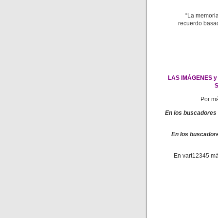
“La memoria 
recuerdo basad
LAS IMÁGENES y
S
Por má
En los buscadores
En los buscador
En vart12345 má