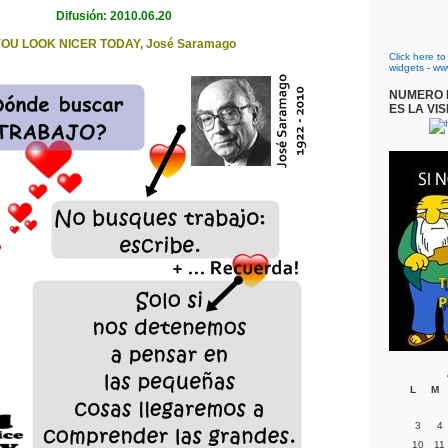
Difusión: 2010.06.20
OU LOOK NICER TODAY, José Saramago
Click here t
widgets
-
ww
NUMERO D
ES LA VIS
L
M
3
4
10
11