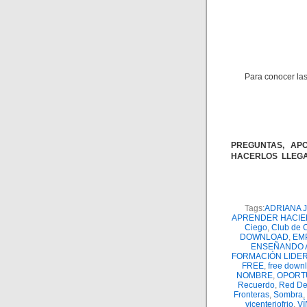
Para conocer las
PREGUNTAS, APO
HACERLOS LLEGA
Tags:
ADRIANA J
APRENDER HACI
Ciego
,
Club de C
DOWNLOAD
,
EM
ENSEÑANDO 
FORMACIÓN LIDE
FREE
,
free down
NOMBRE
,
OPORT
Recuerdo
,
Red De
Fronteras
,
Sombra
,
vicenteriofrio
,
V