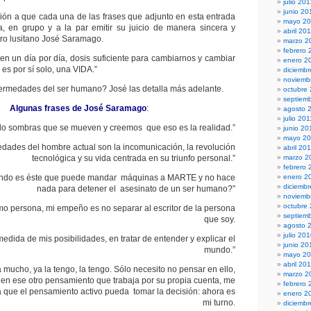
julio 20
junio 20
ción a que cada una de las frases que adjunto en esta entrada
mayo 2
a, en grupo y a la par emitir su juicio de manera sincera y
abril 20
ro lusitano José Saramago.
marzo 2
febrero 
enen un día por día, dosis suficiente para cambiarnos y cambiar
enero 2
es por sí solo, una VIDA.”
diciembr
noviemb
ermedades del ser humano? José las detalla más adelante.
octubre
septiem
Algunas frases de José Saramago
:
agosto 
julio 201
o sombras que se mueven y creemos que eso es la realidad.”
junio 20
mayo 20
edades del hombre actual son la incomunicación, la revolución
abril 20
tecnológica y su vida centrada en su triunfo personal.”
marzo 2
febrero 
ndo es éste que puede mandar máquinas a MARTE y no hace
enero 2
diciemb
nada para detener el asesinato de un ser humano?”
noviemb
octubre
mo persona, mi empeño es no separar al escritor de la persona
septiem
que soy.
agosto 
julio 20
edida de mis posibilidades, en tratar de entender y explicar el
junio 20
mundo.”
mayo 2
abril 20
na mucho, ya la tengo, la tengo. Sólo necesito no pensar en ello,
marzo 2
en ese otro pensamiento que trabaja por su propia cuenta, me
febrero 
sta que el pensamiento activo pueda tomar la decisión: ahora es
enero 2
mi turno.
diciemb