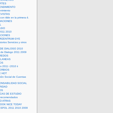
RTES
ENDIMIENTO
enimiento
EVISTAS
con tilde en la primera é.
UACIONES
L
ASIO
2011 2010
ACIONES
ERZENTRUM GYE
torios Servicios y otros
 DE DIALOGO 2010
 de Dialogo 2011 2009
CREDOS
ELANEAS
OS
s 2011 i 2010 ii
ERBIOS
X HOT
ión Social de Cuentas
ONSABILIDAD SOCIAL
RIDAD
OS
ICAS DE ESTUDIO
 recomendados
ÑO ATRAS
LOOK NICE TODAY
ESPOL 2011 2010 2009