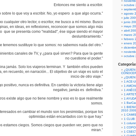
noviemb
Entonces me siento a escribir.
octubre
septiem
 sobre lo que voy a escribir. No, yo espero a que algo ocurra.”
agosto 
julio 20
omo cualquier otro lector, o escritor, me busco a mí mismo. Busco
junio 20
inas, en ideas, en reflexiones, reconocer que somos algo más
mayo 2
abril 20
o que se presenta como "realidad", ése sigue siendo el mayor
marzo 2
deslumbramiento.”
febrero 
enero 2
e tenemos sustituye lo que somos: no sabemos nada del otro.”
diciemb
noviemb
inientos canales de TV, y ¿para qué sirven? Para que la gente
octubre
no cuestione el poder.”
Categoría
rmina jamás. Solo los viajeros terminan. Y también ellos pueden
¿QUIEN
, en recuerdo, en narración... El objetivo de un viaje es solo el
CONOCE
inicio de otro viaje.”
¿QUIEN
1 ACE-
go positivo, nunca es definitiva. En cambio la victoria tiene algo
1 AMCH
negativo, jamás es definitiva.”
1 ANÉC
1 ARTE
ros existe algo que no tiene nombre y eso es lo que realmente
1 AYUD
somos.
1 BarCa
1 BIEN
2010 200
nteresados en cambiar el mundo son los pesimistas, porque los
1 CAMI
optimistas están encantados con lo que hay.”
1 CLUB
1 column
os estamos ciegos. Somos ciegos que pueden ver, pero que no
1 COPO
miran.”
1 CSECT
1 CUM