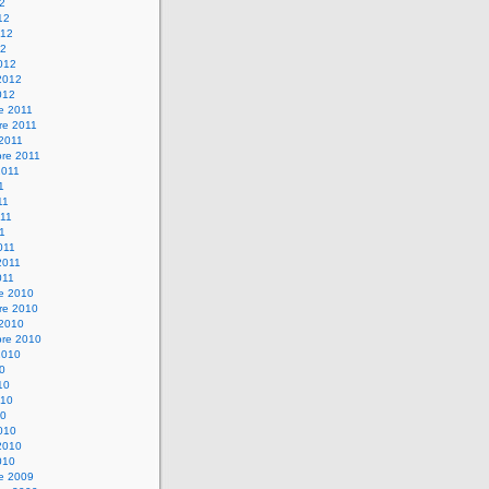
12
12
012
12
012
2012
012
e 2011
re 2011
 2011
bre 2011
2011
1
11
11
11
011
2011
011
re 2010
re 2010
 2010
bre 2010
2010
10
10
010
10
010
2010
010
re 2009