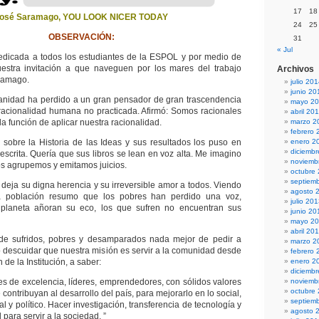
17
18
osé Saramago, YOU LOOK NICER TODAY
24
25
OBSERVACIÓN:
31
« Jul
dedicada a todos los estudiantes de la ESPOL y por medio de
estra invitación a que naveguen por los mares del trabajo
Archivos
aramago.
julio 20
junio 20
manidad ha perdido a un gran pensador de gran trascendencia
mayo 2
racionalidad humana no practicada. Afirmó: Somos racionales
abril 20
a función de aplicar nuestra racionalidad.
marzo 2
febrero 
sobre la Historia de las Ideas y sus resultados los puso en
enero 2
diciemb
escrita. Quería que sus libros se lean en voz alta. Me imagino
noviemb
s agrupemos y emitamos juicios.
octubre
septiem
eja su digna herencia y su irreversible amor a todos. Viendo
agosto 
a población resumo que los pobres han perdido una voz,
julio 20
planeta añoran su eco, los que sufren no encuentran sus
junio 20
mayo 2
abril 20
e sufridos, pobres y desamparados nada mejor de pedir a
marzo 2
no descuidar que nuestra misión es servir a la comunidad desde
febrero 
n de la Institución, a saber:
enero 2
diciemb
es de excelencia, líderes, emprendedores, con sólidos valores
noviemb
octubre
 contribuyan al desarrollo del país, para mejorarlo en lo social,
septiem
 y político. Hacer investigación, transferencia de tecnología y
agosto 
 para servir a la sociedad. ”