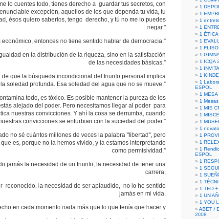
me lo cuentes todo, tienes derecho a guardar tus secretos, con
1 DEPO
renunciable excepción, aquellos de los que dependa tu vida, tu
1 EMPR
cidad, ésos quiero saberlos, tengo derecho, y tú no me lo puedes
1 entret
negar."
1 ENTR
1 ÉTICA 
s económico, entonces no tiene sentido hablar de democracia.”
1 EVAL
1 FLISO
ualdad en la distribución de la riqueza, sino en la satisfacción
1 GIMN
1 ICQA 
de las necesidades básicas.”
1 INVIT
1 KIND
 de que la búsqueda incondicional del triunfo personal implica
1 Labora
la soledad profunda. Esa soledad del agua que no se mueve.”
ESPOL
1 MESA
contamina todo, es tóxico. Es posible mantener la pureza de los
1 Mesas
estás alejado del poder. Pero necesitamos llegar al poder para
1 MIS 
tica nuestras convicciones. Y ahí la cosa se derrumba, cuando
1 MISC
nuestras convicciones se enturbian con la suciedad del poder.”
1 MUSE
1 novato
o no sé cuántos millones de veces la palabra "libertad", pero
1 PROV
que es, porque no la hemos vivido, y la estamos interpretando
1 RELE
1 Rendic
como permisividad.”
ESPOL
1 RESP
do jamás la necesidad de un triunfo, la necesidad de tener una
1 SEGU
carrera,
1 SUEÑ
1 TÉCN
r reconocido, la necesidad de ser aplaudido, no lo he sentido
1 TED +
jamás en mi vida.
1 UN A
1 YOU 
echo en cada momento nada más que lo que tenía que hacer y
ABET / 
2008