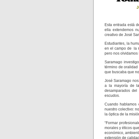
J
Esta entrada está 
ella extendemos nu
creativo de José S
Estudiantes, la hu
en el campo de la 
pero nos olvidamos l
Saramago investigo 
término de oralidad 
que buscaba que no
José Saramago nos d
a la mayoría de l
desamparados del 
escudos.
Cuando hablamos d
nuestro colectivo: 
la óptica de la misió
“Formar profesional
morales y éticos que
económico, ambiental
extensión de calidad