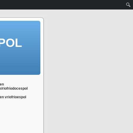
POL
en
m/riofriodocespol
n vriofrioespol