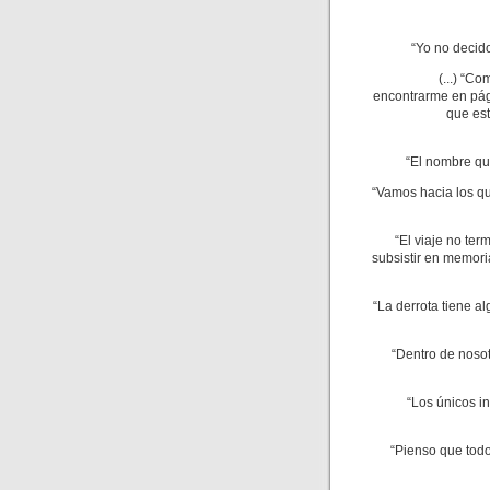
“Yo no decido
(...) “C
encontrarme en pág
que est
“El nombre qu
“Vamos hacia los qu
“El viaje no te
subsistir en memoria
“La derrota tiene al
“Dentro de nosot
“Los únicos i
“Pienso que tod