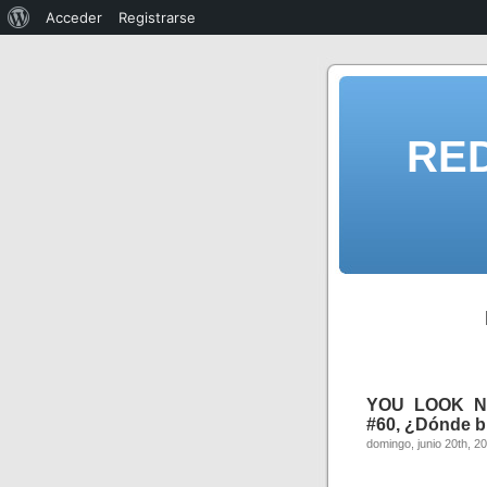
Acceder
Registrarse
RE
YOU LOOK NI
#60, ¿Dónde 
domingo, junio 20th, 2