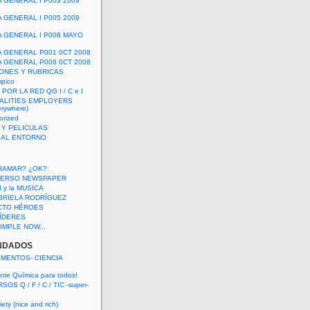
A GENERAL I P003 2009
A GENERAL I P005 2009
A GENERAL I P008 MAYO
A GENERAL P001 0CT 2008
A GENERAL P006 0CT 2008
ONES Y RUBRICAS
mpico
POR LA RED QG I / C e I
ALITIES EMPLOYERS
rywhere)
orized
 Y PELICULAS
S AL ENTORNO
RAMAR? ¿OK?
VERSO NEWSPAPER
 I y la MUSICA
BRIELA RODRÍGUEZ
CTO HÉROES
 LÍDERES
IMPLE NOW...
NDADOS
IMENTOS- CIENCIA
nte Química para todos!
OS Q / F / C / TIC -super-
ety (nice and rich)