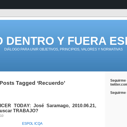
D DENTRO Y FUERA ES
DIÁLOGO PARA UNIR OBJETIVOS, PRINCIPIOS, VALORES Y NORMATIVAS
Seguirme 
Posts Tagged ‘Recuerdo’
twitter.co
Seguirme e
CER TODAY: José Saramago, 2010.06.21,
buscar TRABAJO?
010
ESPOL
ICQA