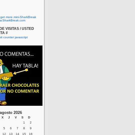
o get more mini-SharkBreak
w.SharkBreak.com
E VISITAS / USTED
ITA #
agosto 2026
X
J
V
S
D
1
2
5
6
7
8
9
12
13
14
15
16