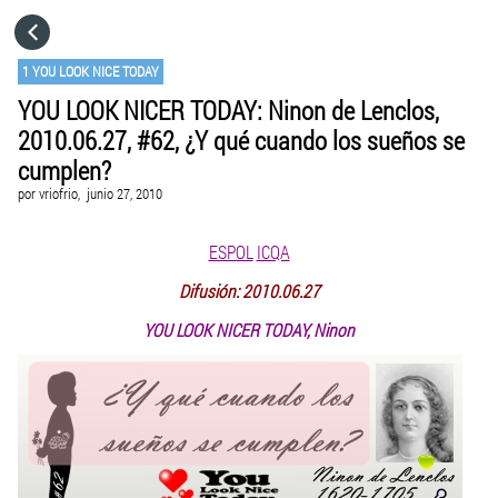
HOME
1 YOU LOOK NICE TODAY
YOU LOOK NICER TODAY: Ninon de Lenclos,
CATEGORÍAS
2010.06.27, #62, ¿Y qué cuando los sueños se
cumplen?
IR A
por
vriofrio,
junio 27, 2010
ESPOL
ICQA
VISITA EL SITIO WEB
Difusión: 2010.06.27
YOU LOOK NICER TODAY, Ninon