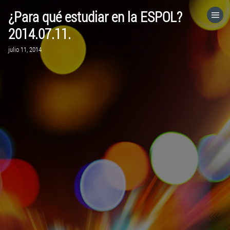
¿Para qué estudiar en la ESPOL?
HOME
2014.07.11.
julio 11, 2014
CATEGORÍAS
IR A
VISITA EL SITIO WEB