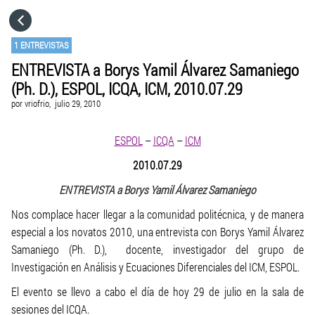
HOME
1 ENTREVISTAS
ENTREVISTA a Borys Yamil Álvarez Samaniego
CATEGORÍAS
(Ph. D.), ESPOL, ICQA, ICM, 2010.07.29
por
vriofrio,
julio 29, 2010
IR A
ESPOL
–
ICQA
–
ICM
VISITA EL SITIO WEB
2010.07.29
ENTREVISTA a Borys Yamil Álvarez Samaniego
Nos complace hacer llegar a la comunidad politécnica, y de manera
especial a los novatos 2010, una entrevista con Borys Yamil Álvarez
Samaniego (Ph. D.), docente, investigador del grupo de
Investigación en Análisis y Ecuaciones Diferenciales del ICM, ESPOL.
El evento se llevo a cabo el día de hoy 29 de julio en la sala de
sesiones del ICQA.