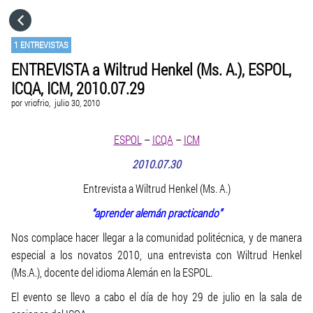
HOME
1 ENTREVISTAS
ENTREVISTA a Wiltrud Henkel (Ms. A.), ESPOL,
CATEGORÍAS
ICQA, ICM, 2010.07.29
por
vriofrio,
julio 30, 2010
IR A
ESPOL
–
ICQA
–
ICM
VISITA EL SITIO WEB
2010.07.30
Entrevista a Wiltrud Henkel (Ms. A.)
“aprender alemán practicando”
Nos complace hacer llegar a la comunidad politécnica, y de manera
especial a los novatos 2010, una entrevista con Wiltrud Henkel
(Ms.A.), docente del idioma Alemán en la ESPOL.
El evento se llevo a cabo el día de hoy 29 de julio en la sala de