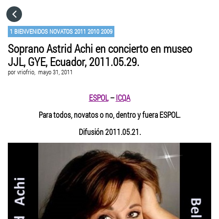
HOME
1 BIENVENIDOS NOVATOS 2011 2010 2009
Soprano Astrid Achi en concierto en museo
CATEGORÍAS
JJL, GYE, Ecuador, 2011.05.29.
por
vriofrio,
mayo 31, 2011
IR A
ESPOL
–
ICQA
VISITA EL SITIO WEB
Para todos, novatos o no, dentro y fuera ESPOL.
Difusión 2011.05.21.