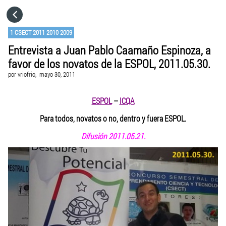
HOME
1 CSECT 2011 2010 2009
Entrevista a Juan Pablo Caamaño Espinoza, a
CATEGORÍAS
favor de los novatos de la ESPOL, 2011.05.30.
por
vriofrio,
mayo 30, 2011
IR A
ESPOL
–
ICQA
VISITA EL SITIO WEB
Para todos, novatos o no, dentro y fuera ESPOL.
Difusión 2011.05.21.