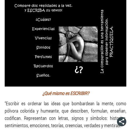
¿Qué mismo es ESCRIBIR?
“Escribir es ordenar las ideas que bombardean la mente, como
pólvora colorida y humeante, que describen, formulan, enseñan,
codifican. Representan con letras, signos y símbolos: historias,
sentimientos, emociones, teorías, creencias, verdades y mentiras.