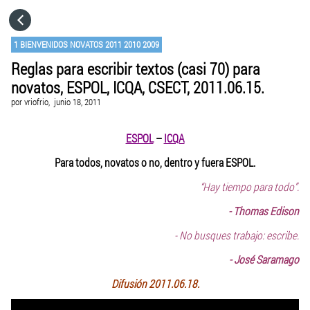
HOME
1 BIENVENIDOS NOVATOS 2011 2010 2009
Reglas para escribir textos (casi 70) para
CATEGORÍAS
novatos, ESPOL, ICQA, CSECT, 2011.06.15.
por
vriofrio,
junio 18, 2011
IR A
ESPOL
–
ICQA
VISITA EL SITIO WEB
Para todos, novatos o no, dentro y fuera ESPOL.
“Hay tiempo para todo”.
- Thomas Edison
- No busques trabajo: escribe.
-
José Saramago
Difusión 2011.06.18.