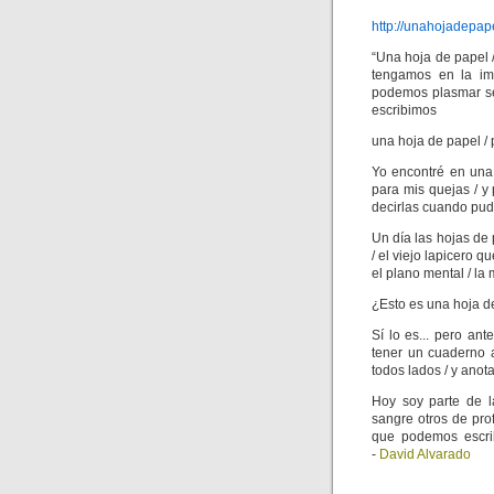
http://unahojadepap
“Una hoja de papel 
tengamos en la ima
podemos plasmar sen
escribimos
una hoja de papel / 
Yo encontré en una 
para mis quejas / y
decirlas cuando pude
Un día las hojas de 
/ el viejo lapicero q
el plano mental / la
¿Esto es una hoja d
Sí lo es... pero an
tener un cuaderno 
todos lados / y anot
Hoy soy parte de l
sangre otros de pro
que podemos escrib
-
David Alvarado