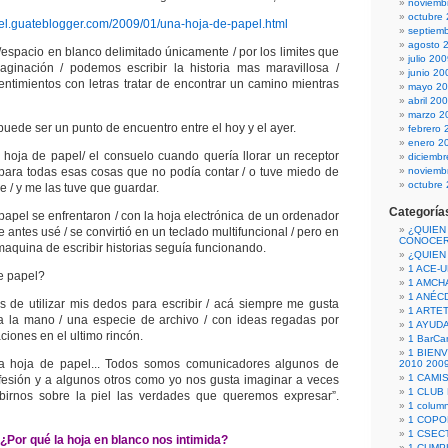
noviemb
octubre
el.guateblogger.com/2009/01/una-hoja-de-papel.html
septiem
agosto 
/espacio en blanco delimitado únicamente / por los limites que
julio 20
ginación / podemos escribir la historia mas maravillosa /
junio 20
timientos con letras tratar de encontrar un camino mientras
mayo 2
abril 20
marzo 2
puede ser un punto de encuentro entre el hoy y el ayer.
febrero 
enero 2
hoja de papel/ el consuelo cuando quería llorar un receptor
diciemb
 para todas esas cosas que no podía contar / o tuve miedo de
noviemb
octubre
 / y me las tuve que guardar.
Categoría
papel se enfrentaron / con la hoja electrónica de un ordenador
¿QUIEN
ue antes usé / se convirtió en un teclado multifuncional / pero en
CONOCE
 maquina de escribir historias seguía funcionando.
¿QUIEN
1 ACE-
e papel?
1 AMCH
1 ANÉC
tes de utilizar mis dedos para escribir / acá siempre me gusta
1 ARTE
a la mano / una especie de archivo / con ideas regadas por
1 AYUD
aciones en el ultimo rincón.
1 BarCa
1 BIEN
a hoja de papel... Todos somos comunicadores algunos de
2010 200
1 CAMI
fesión y a algunos otros como yo nos gusta imaginar a veces
1 CLUB
irnos sobre la piel las verdades que queremos expresar”.
1 column
1 COPO
1 CSECT
¿Por qué la hoja en blanco nos intimida?
1 CUM