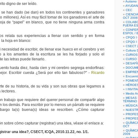
Autismo 
rito digno de ser leído.
AYUDAN
CEC
r se han dado (se dan) en todos los continentes y ganadores
CIENCIA
jo millones). Así es muy fácil tomar de los ganadores el arte de
OCT 2008
hoja de “papel” en blanco, que no tiene ninguna arma contra
COLAB
FUERA E
CONFER
ESPOL /
s relata sus experiencias a llenar con sentido y en forma
CPQG I 
e la hoja en blanco:
CPQG I
CSECT 2
mi necesidad de escribir, de llenar ese hueco en el cerebro y en
Cultura D
o a los amantes de la escritura se les ha forjado y solo el
CURIOS
 las letras puede llenarlo.
CURSO P
DESAFÍ
uento hasta diez, hasta cien y mi cerebro segrega endorfinas:
DOCUME
EMPREN
ejor. Escribir cuesta ¿Será por ello tan fabuloso?" -
Ricardo
Encuent
FOMENT
HÉROES
rte de su historia, de su vida y son sus obras que legamos a
I INVIT
 lectores.
Medio A
MESAS 
 un trabajo que requiere del querer personal de compartir algo
TÉRMINO
 los demás. Para escribir por lo menos un párrafo se requiere
MÚSICA
bargo la(s) buena(s) ideas se rescriben. ¿Cómo capturar
NUEST
PROFES
PROFES
n sobre cómo capturar (registrar) una idea, véase el enlace a:
QUÍMIC
OCT
QUÍMIC
strar una idea?, CSECT, ICQA, 2010.11.22, no. 1/1.
2009