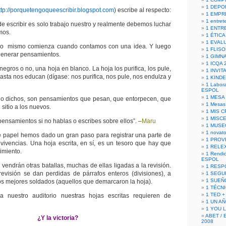
1 DEPO
ttp://porquetengoqueescribir.blogspot.com
) escribe al respecto:
1 EMPR
1 entret
de escribir es solo trabajo nuestro y realmente debemos luchar
1 ENTR
mos.
1 ÉTICA 
1 EVAL
uno mismo comienza cuando contamos con una idea. Y luego
1 FLISO
enerar pensamientos.
1 GIMN
1 ICQA 
gros o no, una hoja en blanco. La hoja los purifica, los pule,
1 INVIT
asta nos educan (dígase: nos purifica, nos pule, nos endulza y
1 KIND
1 Labora
ESPOL
1 MESA
o dichos, son pensamientos que pesan, que entorpecen, que
1 Mesas
 sitio a los nuevos.
1 MIS 
1 MISC
ensamientos si no hablas o escribes sobre ellos”. –
Maru
1 MUSE
1 novato
e papel hemos dado un gran paso para registrar una parte de
1 PROV
y vivencias. Una hoja escrita, en sí, es un tesoro que hay que
1 RELE
imiento.
1 Rendic
ESPOL
 vendrán otras batallas, muchas de ellas ligadas a la revisión.
1 RESP
revisión se dan perdidas de párrafos enteros (divisiones), a
1 SEGU
1 SUEÑ
s mejores soldados (aquellos que demarcaron la hoja).
1 TÉCN
1 TED +
 nuestro auditorio nuestras hojas escritas requieren de
1 UN A
1 YOU 
ABET / 
¿Y la victoria?
2008