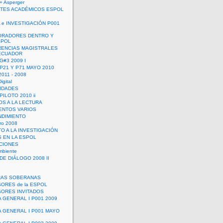
+ Asperger
TES ACADÉMICOS ESPOL
 e INVESTIGACIÓN P001
ORADORES DENTRO Y
SPOL
ENCIAS MAGISTRALES
 ECUADOR
G#3 2009 I
 P21 Y P71 MAYO 2010
011 - 2008
igital
IDADES
ILOTO 2010 ii
OS A LA LECTURA
NTOS VARIOS
DIMIENTO
ro 2008
O A LA INVESTIGACIÓN
 EN LA ESPOL
ACIONES
mbiente
DE DIÁLOGO 2008 II
RAS SOBERANAS
ORES de la ESPOL
ORES INVITADOS
A GENERAL I P001 2009
A GENERAL I P001 MAYO