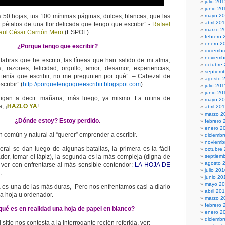
julio 20
junio 20
 50 hojas, tus 100 mínimas páginas, dulces, blancas, que las
mayo 2
abril 20
 pétalos de una flor delicada que tengo que escribir” -
Rafael
marzo 2
aul César Carrión Mero
(ESPOL).
febrero 
enero 2
¿Porque tengo que escribir?
diciembr
noviemb
alabras que he escrito, las líneas que han salido de mi alma,
octubre
s, razones, felicidad, orgullo, amor, desamor, experiencias,
septiem
 tenía que escribir, no me pregunten por qué”. – Cabezal de
agosto 
cribir” (
http://porquetengoqueescribir.blogspot.com
)
julio 201
junio 20
ligan a decir: mañana, más luego, ya mismo. La rutina de
mayo 20
, ¡
HAZLO YA
!
abril 20
marzo 2
¿Dónde estoy? Estoy perdido.
febrero 
enero 2
n común y natural al “querer” emprender a escribir.
diciemb
noviemb
eral se dan luego de algunas batallas, la primera es la fácil
octubre
dor, tomar el lápiz), la segunda es la más compleja (digna de
septiem
agosto 
 ver con enfrentarse al más sensible contendor:
LA HOJA DE
julio 20
.
junio 20
mayo 2
a es una de las más duras, Pero nos enfrentamos casi a diario
abril 20
na hoja u ordenador.
marzo 2
febrero 
qué es en realidad una hoja de papel en blanco?
enero 2
diciemb
 sitio nos contesta a la interrogante recién referida, ver: