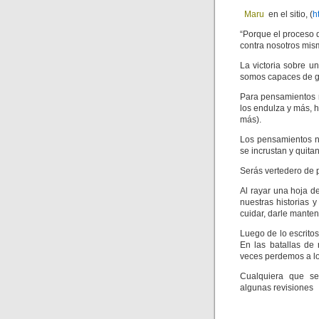
Maru
en el sitio, (
h
“Porque el proceso 
contra nosotros mis
La victoria sobre 
somos capaces de g
Para pensamientos ne
los endulza y más, h
más).
Los pensamientos n
se incrustan y quitan
Serás vertedero de p
Al rayar una hoja d
nuestras historias 
cuidar, darle manten
Luego de lo escritos
En las batallas de 
veces perdemos a lo
Cualquiera que sea
algunas revisiones