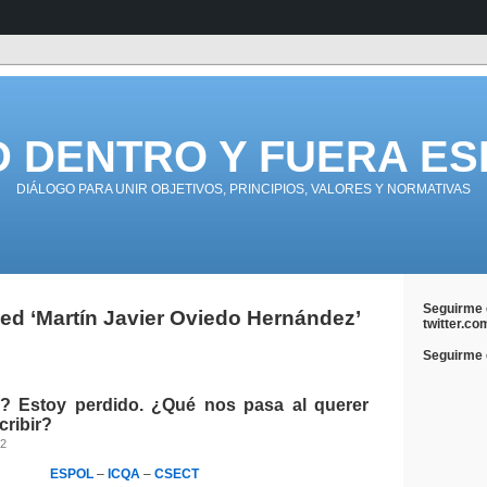
D DENTRO Y FUERA ES
DIÁLOGO PARA UNIR OBJETIVOS, PRINCIPIOS, VALORES Y NORMATIVAS
Seguirme 
ed ‘Martín Javier Oviedo Hernández’
twitter.co
Seguirme e
? Estoy perdido. ¿Qué nos pasa al querer
cribir?
12
ESPOL
–
ICQA
–
CSECT