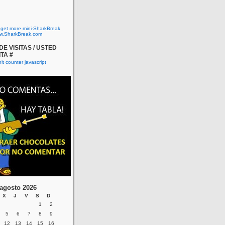
o get more mini-SharkBreak
w.SharkBreak.com
E VISITAS / USTED
ITA #
agosto 2026
X
J
V
S
D
1
2
5
6
7
8
9
12
13
14
15
16