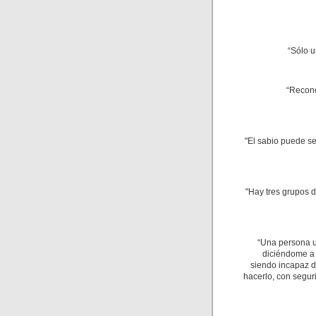
“Sólo u
“Recono
"El sabio puede s
"Hay tres grupos 
“Una persona u
diciéndome a 
siendo incapaz de
hacerlo, con segur