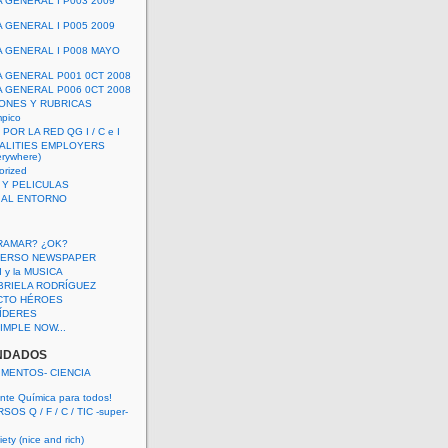
A GENERAL I P003 2009
A GENERAL I P005 2009
A GENERAL I P008 MAYO
A GENERAL P001 0CT 2008
A GENERAL P006 0CT 2008
ONES Y RUBRICAS
mpico
POR LA RED QG I / C e I
ALITIES EMPLOYERS
rywhere)
orized
 Y PELICULAS
S AL ENTORNO
RAMAR? ¿OK?
VERSO NEWSPAPER
 I y la MUSICA
BRIELA RODRÍGUEZ
CTO HÉROES
 LÍDERES
IMPLE NOW...
NDADOS
IMENTOS- CIENCIA
nte Química para todos!
OS Q / F / C / TIC -super-
ety (nice and rich)