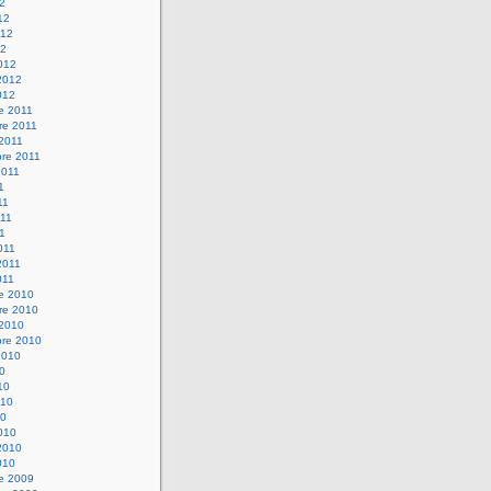
12
12
012
12
012
2012
012
e 2011
re 2011
 2011
bre 2011
2011
1
11
11
11
011
2011
011
re 2010
re 2010
 2010
bre 2010
2010
10
10
010
10
010
2010
010
re 2009