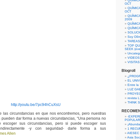
QUÍMIC
OCT
QUÍMIC
OCT
QUÍMIC
2009
QUÍMIC
QUÍMIC
SOLUCI
Soy Olí
TAREAS 
TOP QU
SEEK (eve
Uncateg
VIDEOS
VISITA
Blogroll
¿PROG
EL UNI
Entre la
LUZ GA
PROYE
revista
THINK S
http://youtu.be/7pc94hCuXsU
RECOME
e las circunstancias en que nos encontremos, pero nuestras
-EXPER
s pueden dar forma a nuevas circunstancias, “Una persona no
POPULAR
e escoger sus circunstancias, pero si puede escoger sus
¡Abunda
ndirectamente -y con seguridad- darle forma a sus
1 RECURS
mes Allen
AIESEC
Asia Soci