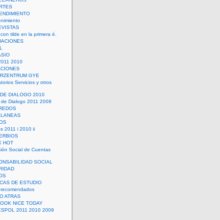
RTES
ENDIMIENTO
enimiento
EVISTAS
con tilde en la primera é.
UACIONES
L
ASIO
2011 2010
ACIONES
ERZENTRUM GYE
torios Servicios y otros
 DE DIALOGO 2010
 de Dialogo 2011 2009
CREDOS
ELANEAS
OS
s 2011 i 2010 ii
ERBIOS
X HOT
ión Social de Cuentas
ONSABILIDAD SOCIAL
RIDAD
OS
ICAS DE ESTUDIO
 recomendados
ÑO ATRAS
LOOK NICE TODAY
ESPOL 2011 2010 2009