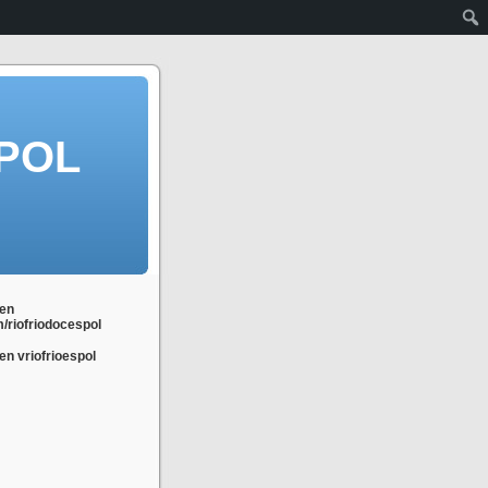
POL
en
m/riofriodocespol
n vriofrioespol