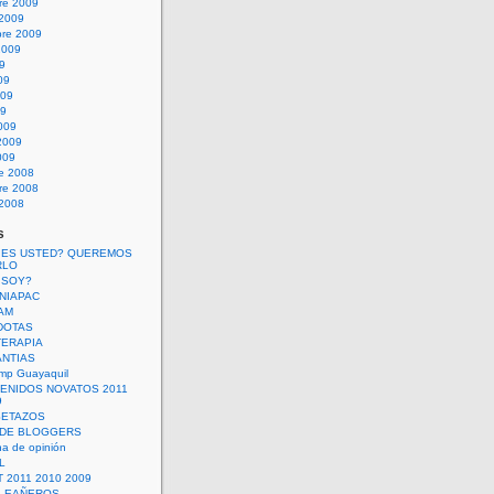
re 2009
 2009
bre 2009
2009
09
09
009
09
009
2009
009
re 2008
re 2008
 2008
s
 ES USTED? QUEREMOS
RLO
 SOY?
UNIAPAC
AM
DOTAS
TERAPIA
ANTIAS
mp Guayaquil
VENIDOS NOVATOS 2011
9
SETAZOS
 DE BLOGGERS
a de opinión
L
 2011 2010 2009
PLEAÑEROS