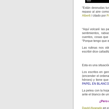
“Están desnudas tus
repaso al aire como
Alberti
/ citado por
P
“Aquí volcaré las p
sentimientos, rabia
cuentos, cosas que
“Porque tengo que es
Las rutinas nos ob
escribir dice calladita
Esta es una situació
Los escritos en gen
(encender el ordena
héroes) y tiene que
PAPEL EN BLANCO
La pelea con la hoj
ante el blanco de u
¿Pero 
David Alvarado
en el