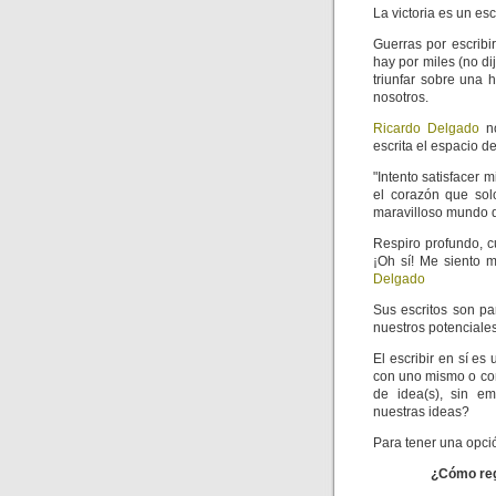
La victoria es un esc
Guerras por escribi
hay por miles (no di
triunfar sobre una 
nosotros.
Ricardo Delgado
no
escrita el espacio d
"Intento satisfacer 
el corazón que sol
maravilloso mundo de
Respiro profundo, c
¡Oh sí! Me siento m
Delgado
Sus escritos son pa
nuestros potenciales
El escribir en sí es
con uno mismo o con
de idea(s), sin em
nuestras ideas?
Para tener una opció
¿Cómo regi