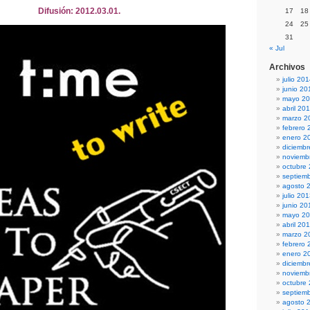
Difusión: 2012.03.01.
17
18
24
25
31
« Jul
Archivos
julio 20
junio 20
mayo 2
abril 20
marzo 2
febrero 
enero 2
diciemb
noviemb
octubre
septiem
agosto 
julio 20
junio 20
mayo 2
abril 20
marzo 2
febrero 
enero 2
diciemb
noviemb
octubre
septiem
agosto 