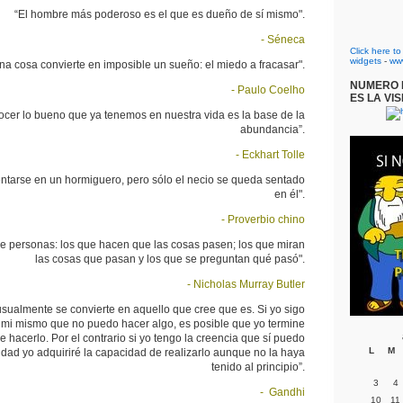
“El hombre más poderoso es el que es dueño de sí mismo".
- Séneca
Click here t
widgets
-
ww
na cosa convierte en imposible un sueño: el miedo a fracasar".
NUMERO D
- Paulo Coelho
ES LA VIS
cer lo bueno que ya tenemos en nuestra vida es la base de la
abundancia”.
- Eckhart Tolle
entarse en un hormiguero, pero sólo el necio se queda sentado
en él".
- Proverbio chino
de personas: los que hacen que las cosas pasen; los que miran
las cosas que pasan y los que se preguntan qué pasó".
- Nicholas Murray Butler
sualmente se convierte en aquello que cree que es. Si yo sigo
mi mismo que no puedo hacer algo, es posible que yo termine
 hacerlo. Por el contrario si yo tengo la creencia que sí puedo
L
M
idad yo adquiriré la capacidad de realizarlo aunque no la haya
tenido al principio”.
3
4
- Gandhi
10
11