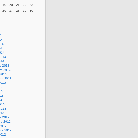
19
20
21
22
23
26
27
28
29
30
14
14
014
14
014
2014
014
re 2013
re 2013
 2013
bre 2013
2013
13
13
013
13
013
2013
013
re 2012
re 2012
 2012
bre 2012
2012