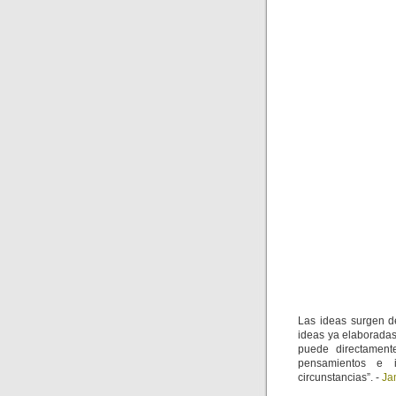
Las ideas surgen d
ideas ya elaborada
puede directament
pensamientos e i
circunstancias”. -
Ja