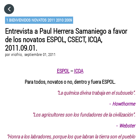
HOME
1 BIENVENIDOS NOVATOS 2011 2010 2009
Entrevista a Paul Herrera Samaniego a favor
CATEGORÍAS
de los novatos ESPOL, CSECT, ICQA,
2011.09.01.
IR A
por
vriofrio,
septiembre 01, 2011
ESPOL
–
ICQA
VISITA EL SITIO WEB
Para todos, novatos o no, dentro y fuera ESPOL.
"La química divina trabaja en el subsuelo".
- Howthorme
"Los agricultores son los fundadores de la civilización".
- Webster
"Honra a los labradores, porque los que labran la tierra son el pueblo