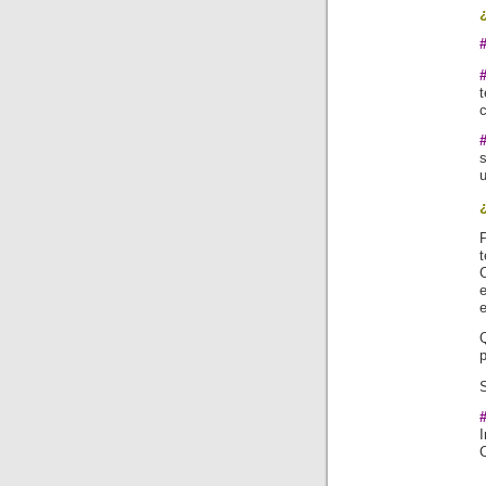
t
P
t
p