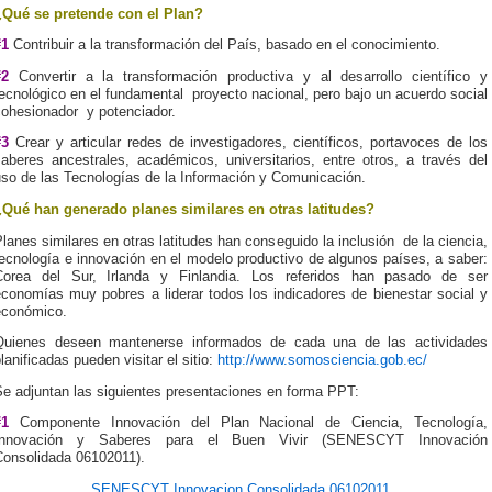
¿Qué se pretende con el Plan?
#1
Contribuir a la transformación del País, basado en el conocimiento.
#2
Convertir a la transformación productiva y al desarrollo científico y
ecnológico en el fundamental proyecto nacional, pero bajo un acuerdo social
cohesionador y potenciador.
#3
Crear y articular redes de investigadores, científicos, portavoces de los
saberes ancestrales, académicos, universitarios, entre otros, a través del
uso de las Tecnologías de la Información y Comunicación.
¿Qué han generado planes similares en otras latitudes?
lanes similares en otras latitudes han conseguido la inclusión de la ciencia,
ecnología e innovación en el modelo productivo de algunos países, a saber:
Corea del Sur, Irlanda y Finlandia. Los referidos han pasado de ser
economías muy pobres a liderar todos los indicadores de bienestar social y
económico.
Quienes deseen mantenerse informados de cada una de las actividades
lanificadas pueden visitar el sitio:
http://www.somosciencia.gob.ec/
Se adjuntan las siguientes presentaciones en forma PPT:
#1
Componente Innovación del Plan Nacional de Ciencia, Tecnología,
Innovación y Saberes para el Buen Vivir (SENESCYT Innovación
Consolidada 06102011).
SENESCYT Innovacion Consolidada 06102011