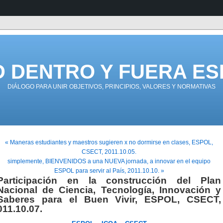
D DENTRO Y FUERA ES
DIÁLOGO PARA UNIR OBJETIVOS, PRINCIPIOS, VALORES Y NORMATIVAS
« Maneras estudiantes y maestros sugieren x no dormirse en clases, ESPOL,
CSECT, 2011.10.05.
simplemente, BIENVENIDOS a una NUEVA jornada, a innovar en el equipo
ESPOL para servir al País, 2011.10.10. »
Participación en la construcción del Plan
Nacional de Ciencia, Tecnología, Innovación y
Saberes para el Buen Vivir, ESPOL, CSECT,
011.10.07.