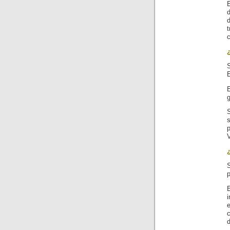
d
t
c
S
E
g
p
V
p
d