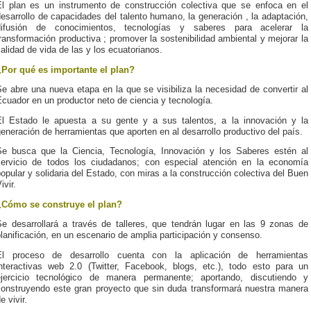
El plan es un instrumento de construcción colectiva que se enfoca en el
esarrollo de capacidades del talento humano, la generación , la adaptación,
difusión de conocimientos, tecnologías y saberes para acelerar la
ransformación productiva ; promover la sostenibilidad ambiental y mejorar la
alidad de vida de las y los ecuatorianos.
¿Por qué es importante el plan?
e abre una nueva etapa en la que se visibiliza la necesidad de convertir al
cuador en un productor neto de ciencia y tecnología.
El Estado le apuesta a su gente y a sus talentos, a la innovación y la
eneración de herramientas que aporten en al desarrollo productivo del país.
Se busca que la Ciencia, Tecnología, Innovación y los Saberes estén al
servicio de todos los ciudadanos; con especial atención en la economía
opular y solidaria del Estado, con miras a la construcción colectiva del Buen
ivir.
¿Cómo se construye el plan?
Se desarrollará a través de talleres, que tendrán lugar en las 9 zonas de
lanificación, en un escenario de amplia participación y consenso.
El proceso de desarrollo cuenta con la aplicación de herramientas
interactivas web 2.0 (Twitter, Facebook, blogs, etc.), todo esto para un
ejercicio tecnológico de manera permanente; aportando, discutiendo y
construyendo este gran proyecto que sin duda transformará nuestra manera
e vivir.