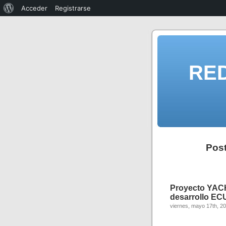
Acceder
Registrarse
RE
Post
Proyecto YACH
desarrollo EC
viernes, mayo 17th, 2