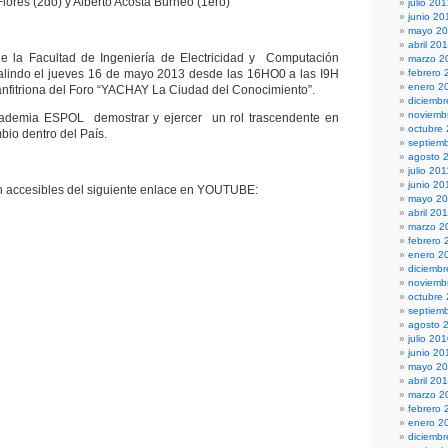
lores (2do) y Alberto Acosta Burneo (1ero)
julio 20
junio 20
mayo 2
abril 20
de la Facultad de Ingeniería de Electricidad y Computación
marzo 2
indo el jueves 16 de mayo 2013 desde las 16HO0 a las I9H
febrero 
enero 2
anfitriona del Foro “YACHAY La Ciudad del Conocimiento”.
diciembr
noviemb
ademia ESPOL demostrar y ejercer un rol trascendente en
octubre
bio dentro del País.
septiem
agosto 
julio 201
junio 20
n accesibles del siguiente enlace en YOUTUBE:
mayo 20
abril 20
marzo 2
febrero 
enero 2
diciemb
noviemb
octubre
septiem
agosto 
julio 20
junio 20
mayo 2
abril 20
marzo 2
febrero 
enero 2
diciemb