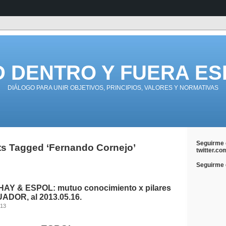
D DENTRO Y FUERA ES
DIÁLOGO PARA UNIR OBJETIVOS, PRINCIPIOS, VALORES Y NORMATIVAS
Seguirme 
s Tagged ‘Fernando Cornejo’
twitter.co
Seguirme e
AY & ESPOL: mutuo conocimiento x pilares
UADOR, al 2013.05.16.
013