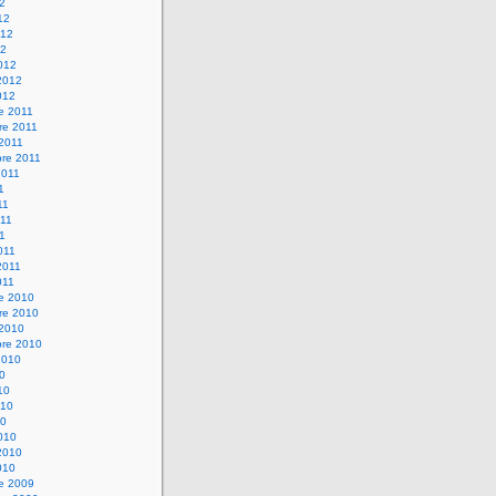
12
12
012
12
012
2012
012
e 2011
re 2011
 2011
bre 2011
2011
1
11
11
11
011
2011
011
re 2010
re 2010
 2010
bre 2010
2010
10
10
010
10
010
2010
010
re 2009