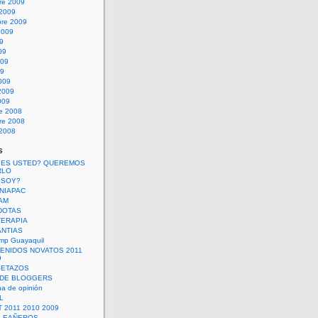
re 2009
 2009
bre 2009
2009
09
09
009
09
009
2009
009
re 2008
re 2008
 2008
s
 ES USTED? QUEREMOS
RLO
 SOY?
UNIAPAC
AM
DOTAS
TERAPIA
ANTIAS
mp Guayaquil
VENIDOS NOVATOS 2011
9
SETAZOS
 DE BLOGGERS
a de opinión
L
 2011 2010 2009
PLEAÑEROS