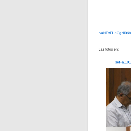
v=NExFHaGgNi0&fe
Las fotos en:
set=a.10