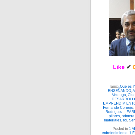
Like
✔
Tags:
¿Qué es 
ENSEÑANDO
,
A
Verduga
,
Ciu
DESARROLL
EMPRENDIMIENT
Fernando Cornejo
,
Rodríguez
,
LEAR
pilares
,
primer
materiales
,
rol
,
Ser
Posted in
1 
entretenimiento
,
1 