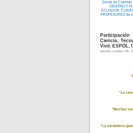
Social de Cuenta
DENTRO Y F
ECUADOR
,
CURIO
PROFESORES de l
Participación
Ciencia, Tecn
Vivir, ESPOL, 
viernes, octubre 7th, 
"
"La cienc
"Muchas vece
"La verdadera igno