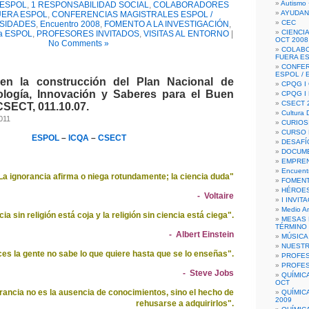
Autismo 
s ESPOL
,
1 RESPONSABILIDAD SOCIAL
,
COLABORADORES
AYUDAN
UERA ESPOL
,
CONFERENCIAS MAGISTRALES ESPOL /
CEC
SIDADES
,
Encuentro 2008
,
FOMENTO A LA INVESTIGACIÓN
,
CIENCIA
a ESPOL
,
PROFESORES INVITADOS
,
VISITAS AL ENTORNO
|
OCT 2008
No Comments »
COLAB
FUERA E
CONFER
ESPOL /
 en la construcción del Plan Nacional de
CPQG I 
ología, Innovación y Saberes para el Buen
CPQG I
CSECT 2
CSECT, 011.10.07.
Cultura D
2011
CURIOS
CURSO P
ESPOL
–
ICQA
–
CSECT
DESAFÍ
DOCUME
EMPREN
Encuent
La ignorancia afirma o niega rotundamente; la ciencia duda"
FOMENT
HÉROES
- Voltaire
I INVIT
Medio A
ia sin religión está coja y la religión sin ciencia está ciega".
MESAS 
TÉRMINO
- Albert Einstein
MÚSICA
NUEST
s la gente no sabe lo que quiere hasta que se lo enseñas".
PROFES
PROFES
- Steve Jobs
QUÍMIC
OCT
rancia no es la ausencia de conocimientos, sino el hecho de
QUÍMIC
2009
rehusarse a adquirirlos".