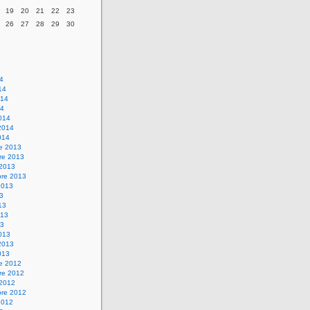
19
20
21
22
23
26
27
28
29
30
14
14
014
14
014
2014
014
re 2013
re 2013
 2013
bre 2013
2013
13
13
013
13
013
2013
013
re 2012
re 2012
 2012
bre 2012
2012