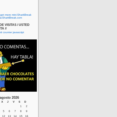
o get more mini-SharkBreak
w.SharkBreak.com
E VISITAS / USTED
ITA #
agosto 2026
X
J
V
S
D
1
2
5
6
7
8
9
12
13
14
15
16