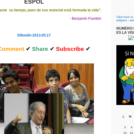
ESPOL
ste su tiempo, pues de ese material está formada la vida”.
Click here t
- Benjamín Franklin
widgets
-
ww
NUMERO D
ES LA VIS
Difusión 2013.05.17
Comment
✔
Share
✔
Subscribe
✔
L
M
3
4
10
11