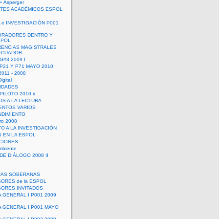
+ Asperger
TES ACADÉMICOS ESPOL
 e INVESTIGACIÓN P001
ORADORES DENTRO Y
SPOL
ENCIAS MAGISTRALES
 ECUADOR
G#3 2009 I
 P21 Y P71 MAYO 2010
011 - 2008
igital
IDADES
ILOTO 2010 ii
OS A LA LECTURA
NTOS VARIOS
DIMIENTO
ro 2008
O A LA INVESTIGACIÓN
 EN LA ESPOL
ACIONES
mbiente
DE DIÁLOGO 2008 II
RAS SOBERANAS
ORES de la ESPOL
ORES INVITADOS
A GENERAL I P001 2009
A GENERAL I P001 MAYO