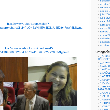
noviemb
octubre
septiem
agosto 
julio 20
junio 20
mayo 2
http://www.youtube.com/watch?
abril 20
ature=share&list=PLOKExMK5Px4lOlaiU4EX9hFrsY-5LSwnL
marzo 2
febrero 
enero 2
diciemb
noviemb
octubre
https://www.facebook.com/media/set/?
Categoría
151904369592004.1073741896.502772003&type=3
¿QUIEN
CONOCE
¿QUIEN
1 ACE-
1 AMCH
1 ANÉC
1 ARTE
1 AYUD
1 BarCa
1 BIEN
2010 200
1 CAMI
1 CLUB
1 column
1 COPO
1 CSECT
1 CUM