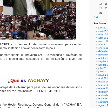
17
18
24
25
31
« Jul
Archivos
julio 20
junio 20
mayo 2
abril 20
marzo 2
ESPOL en un encuentro de mutuo conocimiento para asentar
febrero 
iento sostenido a favor del desarrollo país.
enero 2
diciemb
primera fuente” el proyecto YACHAY y expuso a través de su
noviemb
octubre
 de crecimiento sostenido en la institución a favor del
septiem
agosto 
julio 20
junio 20
mayo 2
abril 20
¿
Qué
es
YACHAY
?
marzo 2
febrero 
ategia del Gobierno para pasar de una economía de recursos
enero 2
nomía del recurso infinita: EL CONOCIMIENTO.
diciemb
noviemb
octubre
septiem
ipal fue Héctor Rodríguez Gerente General de la YACHAY E.P.
agosto 