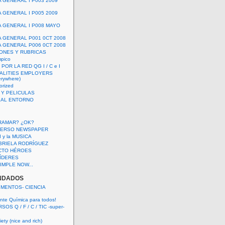
A GENERAL I P003 2009
A GENERAL I P005 2009
A GENERAL I P008 MAYO
A GENERAL P001 0CT 2008
A GENERAL P006 0CT 2008
ONES Y RUBRICAS
mpico
POR LA RED QG I / C e I
ALITIES EMPLOYERS
rywhere)
orized
 Y PELICULAS
S AL ENTORNO
RAMAR? ¿OK?
VERSO NEWSPAPER
 I y la MUSICA
BRIELA RODRÍGUEZ
CTO HÉROES
 LÍDERES
IMPLE NOW...
NDADOS
IMENTOS- CIENCIA
nte Química para todos!
OS Q / F / C / TIC -super-
ety (nice and rich)