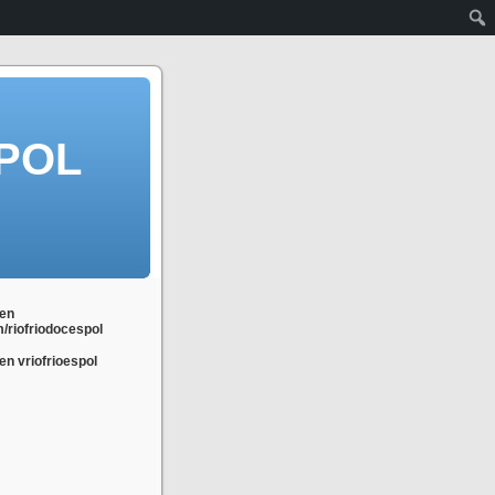
POL
en
m/riofriodocespol
n vriofrioespol