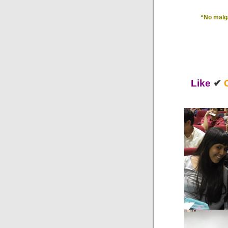
“No malga
Like
✔