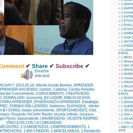
1 DEPO
1 EMPR
1 entret
1 ENTR
1 ÉTICA 
1 EVAL
1 FLISO
1 GIMN
1 ICQA 
1 INVIT
1 KIND
1 Labora
ESPOL
1 MESA
1 Mesas
Comment
✔
Share
✔
Subscribe
✔
1 MIS 
1 MISC
Escucha
1 MUSE
este post
1 novato
1 PROV
YACHAY?
,
2013.05.16
,
Alberto Acosta-Burneo
,
APRENDER
1 RELE
PRENDER HACIENDO
,
cambio
,
Catalina
,
Cecilia Paredes
1 Rendic
dad del Conocimiento
,
CONOCIMIENTO
,
CREATIVIDAD
,
ESPOL
O
,
DOWNLOAD
,
economía
,
ECUADOR
,
EMILIO OCHOA
,
1 RESP
O PARA APRENDER
,
ENSEÑANDO A APRENDER
,
Estrategia
,
1 SEGU
FIEC
,
FORMACIÓN LIDERES
,
Gobierno
,
GUAYAQUIL
,
Héctor
1 SUEÑ
N BY DOING
,
mutuo conocimiento
,
OPORTUNIDADES
,
País
,
1 TÉCN
a mano
,
Proyecto YACHAY
,
Rector
,
recurso infinito
,
recursos
1 TED +
gio Flores
,
trascendente
,
UNIVERSIDAD
,
VICENTE RIOFRÍO
,
1 UN A
VÍNCULOS CON LA COMUNIDAD
1 YOU 
ANÉCDOTAS
,
1 CAMISETAZOS
,
1 EMPRENDIMIENTO
,
1
ABET / 
2008
ENTREVISTAS
,
1 MIS CREDOS
,
1 MISCELANEAS
,
1 Rendición