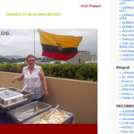
QUÍMIC
OCT
- Karl Popper
QUÍMIC
OCT
Difusión: 07 de octubre del 2011.
QUÍMIC
2009
QUÍMIC
QUÍMIC
SOLUCI
Soy Olí
TAREAS 
TOP QU
SEEK (eve
Uncateg
VIDEOS
VISITA
Blogroll
¿PROG
EL UNI
Entre la
LUZ GA
PROYE
revista
THINK S
RECOME
-EXPER
POPULAR
¡Abunda
1 RECURS
AIESEC
Asia Soci