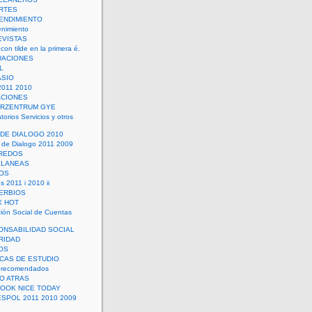
RTES
ENDIMIENTO
enimiento
EVISTAS
con tilde en la primera é.
UACIONES
L
ASIO
2011 2010
ACIONES
ERZENTRUM GYE
torios Servicios y otros
 DE DIALOGO 2010
 de Dialogo 2011 2009
CREDOS
ELANEAS
OS
s 2011 i 2010 ii
ERBIOS
X HOT
ión Social de Cuentas
ONSABILIDAD SOCIAL
RIDAD
OS
ICAS DE ESTUDIO
 recomendados
ÑO ATRAS
LOOK NICE TODAY
ESPOL 2011 2010 2009