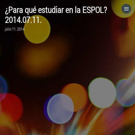
¿Para qué estudiar en la ESPOL?
HOME
2014.07.11.
julio 11, 2014
CATEGORÍAS
IR A
VISITA EL SITIO WEB