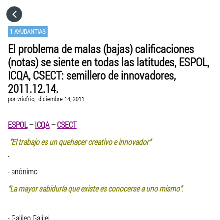
HOME
1 AYUDANTIAS
El problema de malas (bajas) calificaciones
CATEGORÍAS
(notas) se siente en todas las latitudes, ESPOL,
ICQA, CSECT: semillero de innovadores,
IR A
2011.12.14.
por
vriofrio,
diciembre 14, 2011
VISITA EL SITIO WEB
ESPOL
–
ICQA
–
CSECT
“El trabajo es un quehacer creativo e innovador”
.
- anónimo
“La mayor sabiduría que existe es conocerse a uno mismo”.
- Galileo Galilei