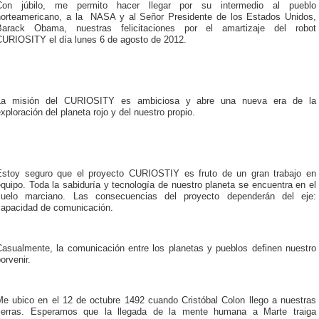
Con júbilo, me permito hacer llegar por su intermedio al pueblo
norteamericano, a la NASA y al Señor Presidente de los Estados Unidos,
Barack Obama, nuestras felicitaciones por el amartizaje del robot
CURIOSITY el día lunes 6 de agosto de 2012.
La misión del CURIOSITY es ambiciosa y abre una nueva era de la
xploración del planeta rojo y del nuestro propio.
Estoy seguro que el proyecto CURIOSTIY es fruto de un gran trabajo en
quipo. Toda la sabiduría y tecnología de nuestro planeta se encuentra en el
suelo marciano. Las consecuencias del proyecto dependerán del eje:
capacidad de comunicación.
Casualmente, la comunicación entre los planetas y pueblos definen nuestro
orvenir.
Me ubico en el 12 de octubre 1492 cuando Cristóbal Colon llego a nuestras
tierras. Esperamos que la llegada de la mente humana a Marte traiga