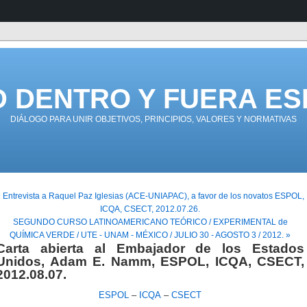
D DENTRO Y FUERA ES
DIÁLOGO PARA UNIR OBJETIVOS, PRINCIPIOS, VALORES Y NORMATIVAS
 Entrevista a Raquel Paz Iglesias (ACE-UNIAPAC), a favor de los novatos ESPOL,
ICQA, CSECT, 2012.07.26.
SEGUNDO CURSO LATINOAMERICANO TEÓRICO / EXPERIMENTAL de
QUÍMICA VERDE / UTE - UNAM - MÉXICO / JULIO 30 - AGOSTO 3 / 2012. »
Carta abierta al Embajador de los Estados
Unidos, Adam E. Namm, ESPOL, ICQA, CSECT,
2012.08.07.
ESPOL
–
ICQA
–
CSECT