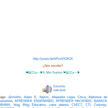
http://youtu.be/tiPvoVIOK24
¿Nos escribe?
❤இڿڰۣ---❥IL Mio Sorriso ❤இڿڰۣ---❥
Escucha
este post
Tags:
@vriofrio
,
Adam E. Namm
,
Alejandra López Chica
,
Alphonse de
Lamartine
,
APRENDER ENSEÑANDO
,
APRENDER HACIENDO
,
BARACK
OBAMA
,
blog
,
Blog Educativo
,
carta abierta
,
CSECT
,
CTI
,
Curiosity
,