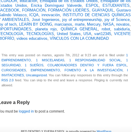
ECUADOR
,
educación
,
Embajada de los Estados Unidos
,
Embajador de los
Estados Unidos
,
Ericka Domínguez Valverde
,
ESPOL
,
ESTUDIANTES
,
FACEBOOK
,
FORMACIÓN
,
FORMACIÓN LIDERES
,
GUAYAQUIL
,
Gustavo
Galindo Velasco
,
ICQA
,
innovación
,
INSTITUTO DE CIENCIAS QUÍMICAS
Y AMBIENTALES
,
José Ingenieros
,
joy of entrepreneurship
,
joy of Science
,
oy of tech
,
LEARN BY DOING
,
marcianos
,
marte
,
Mercury
,
NASA
,
novatos
,
OPORTUNIDADES
,
planeta rojo
,
QUÍMICA GENERAL
,
robot
,
sabiduría
,
TECNOLOGÍA
,
TECNOLOGÍAS
,
United States
,
USA
,
vart12345
,
VICENTE
RIOFRÍO
,
videos educativos
,
VÍNCULOS CON LA COMUNIDAD
This entry was posted on martes, agosto 7th, 2012 at 9:23 am and is filed under
1
EMPRENDIMIENTO
,
1 MISCELANEAS
,
1 RESPONSABILIDAD SOCIAL
,
1
SEGURIDAD
,
1 SUEÑOS
,
COLABORADORES DENTRO Y FUERA ESPOL
,
CURIOSIDADES
,
EMPRENDIMIENTO
,
FOMENTO A LA INVESTIGACIÓN
,
I
INVITACIONES
,
Uncategorized
. You can follow any responses to this entry through the
RSS 2.0
feed. You can skip to the end and leave a response. Pinging is currently not
allowed.
Leave a Reply
You must be
logged in
to post a comment.
RED DENTRO Y FUERA ESPOL is proudly powered by
WordPress