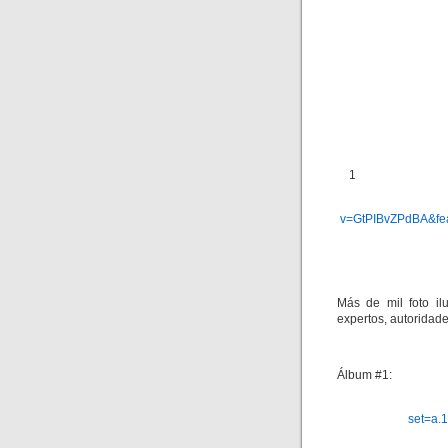
1
v=GtPIBvZPdBA&fe
Más de mil foto ilu
expertos, autoridad
Álbum #1:
set=a.