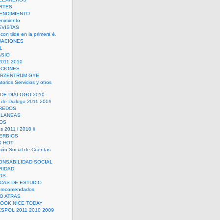
RTES
ENDIMIENTO
enimiento
EVISTAS
con tilde en la primera é.
UACIONES
L
ASIO
2011 2010
ACIONES
ERZENTRUM GYE
torios Servicios y otros
 DE DIALOGO 2010
 de Dialogo 2011 2009
CREDOS
ELANEAS
OS
s 2011 i 2010 ii
ERBIOS
X HOT
ión Social de Cuentas
ONSABILIDAD SOCIAL
RIDAD
OS
ICAS DE ESTUDIO
 recomendados
ÑO ATRAS
LOOK NICE TODAY
ESPOL 2011 2010 2009