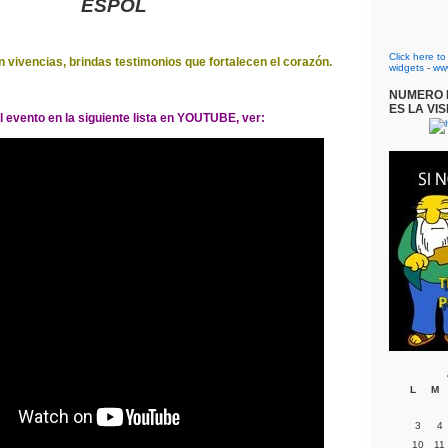
ESPOL
Click here t
 vivencias, brindas testimonios que fortalecen el corazón.
widgets
-
ww
NUMERO D
ES LA VIS
l evento en la siguiente lista en YOUTUBE, ver:
L
M
3
4
10
11