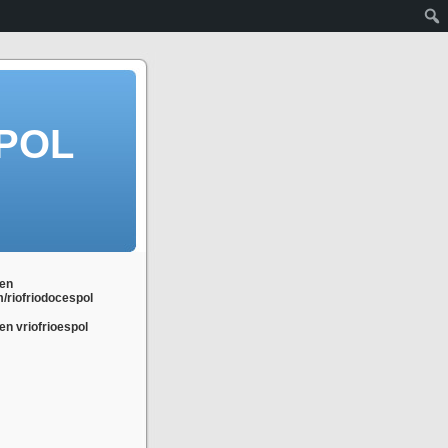
POL
en
m/riofriodocespol
n vriofrioespol