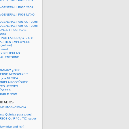
A GENERAL I P003 2009
A GENERAL I P005 2009
A GENERAL I P008 MAYO
A GENERAL P001 0CT 2008
A GENERAL P006 0CT 2008
ONES Y RUBRICAS
mpico
POR LA RED QG I / C e I
ALITIES EMPLOYERS
rywhere)
orized
 Y PELICULAS
S AL ENTORNO
RAMAR? ¿OK?
VERSO NEWSPAPER
 I y la MUSICA
BRIELA RODRÍGUEZ
CTO HÉROES
 LÍDERES
IMPLE NOW...
NDADOS
IMENTOS- CIENCIA
nte Química para todos!
OS Q / F / C / TIC -super-
ety (nice and rich)