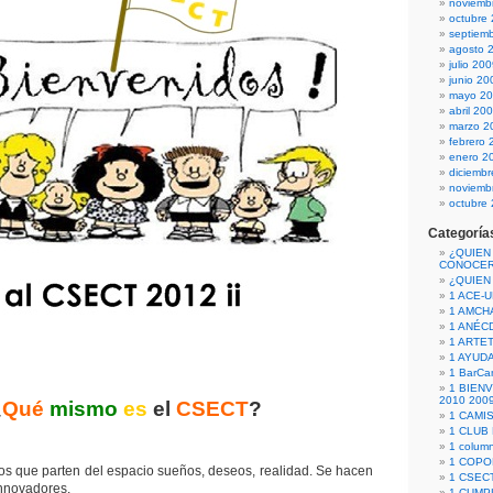
noviemb
octubre
septiem
agosto 
julio 20
junio 20
mayo 2
abril 20
marzo 2
febrero 
enero 2
diciemb
noviemb
octubre
Categoría
¿QUIEN
CONOCE
¿QUIEN
1 ACE-
1 AMCH
1 ANÉC
1 ARTE
1 AYUD
1 BarCa
1 BIEN
2010 200
¿
Qué
mismo
es
el
CSECT
?
1 CAMI
1 CLUB
1 column
1 COPO
s que parten del espacio sueños, deseos, realidad. Se hacen
1 CSECT
innovadores.
1 CUM