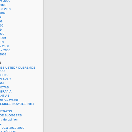
re 2009
 2009
bre 2009
2009
09
09
009
09
009
2009
009
re 2008
re 2008
 2008
s
 ES USTED? QUEREMOS
RLO
 SOY?
UNIAPAC
AM
DOTAS
TERAPIA
ANTIAS
mp Guayaquil
VENIDOS NOVATOS 2011
9
SETAZOS
 DE BLOGGERS
a de opinión
L
 2011 2010 2009
PLEAÑEROS