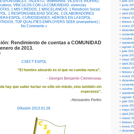
ESPONSABLES
,
TALENTO
,
Testimonios
,
VICENTE RIOFRÍO
,
julio 20
cativos
,
VÍNCULOS CON LA COMUNIDAD
,
vivencias
junio 20
DOTAS
,
1 MIS CREDOS
,
1 MISCELANEAS
,
1 Rendición Social
mayo 2
SPOL
,
1 RESPONSABILIDAD SOCIAL
,
COLABORADORES
abril 20
UERA ESPOL
,
CURIOSIDADES
,
HÉROES EN LA ESPOL
,
marzo 2
ITADOS
,
TOP QUALITIES EMPLOYERS SEEK (everywhere)
|
febrero 
No Comments »
enero 2
diciembr
noviemb
octubre
ción: Rendimiento de cuentas a COMUNIDAD
septiem
agosto 
 enero de 2013.
julio 201
3
junio 20
mayo 20
CSECT ESPOL
abril 20
marzo 2
“El hombre absurdo es el que no cambia nunca”.
febrero 
enero 2
- Georges Benjamín Clemenceau
diciemb
noviemb
ida hay que saber luchar no sólo sin miedo, sino también sin
octubre
esperanza”.
septiem
agosto 
- Alessandro Pertini
julio 20
junio 20
Difusión 2013.01.28.
mayo 2
abril 20
marzo 2
febrero 
enero 2
diciemb