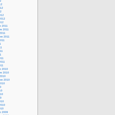
12
12
012
12
012
2012
012
e 2011
re 2011
 2011
bre 2011
2011
1
11
11
11
011
2011
011
re 2010
re 2010
 2010
bre 2010
2010
10
10
010
10
010
2010
010
re 2009