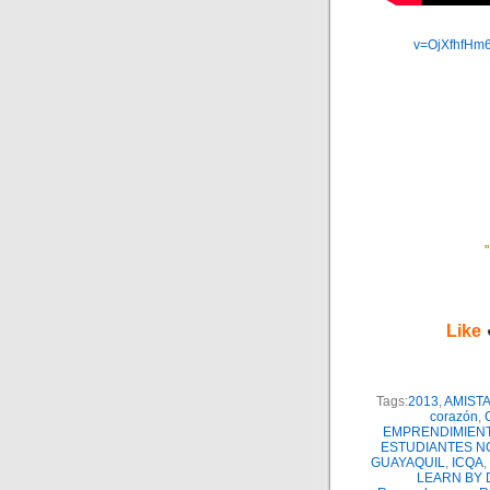
v=OjXfhfHm
Like
Tags:
2013
,
AMIST
corazón
,
EMPRENDIMIEN
ESTUDIANTES N
GUAYAQUIL
,
ICQA
,
LEARN BY 