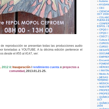
Autismo 
AYUDAN
CEC
CIENCIA
OCT 2008
COLAB
FUERA E
CONFER
ESPOL /
CPQG I 
CPQG I
CSECT 2
Cultura D
CURIOS
ta de reproducción se presentan todas las producciones audio
CURSO P
por toneladas a YOUTUBE. A la décima edición pertenece el
DESAFÍ
los desde el #55 al #147, ver:
DOCUME
EMPREN
Encuent
FOMENT
L
2012 ii
:
Inauguración
/
rendimiento cuenta
x
proyectos a
HÉROES
I INVIT
comunidad
, 2013.01.21-25.
Medio A
MESAS 
TÉRMINO
MÚSICA
NUEST
PROFES
PROFES
QUÍMIC
OCT
QUÍMIC
2009