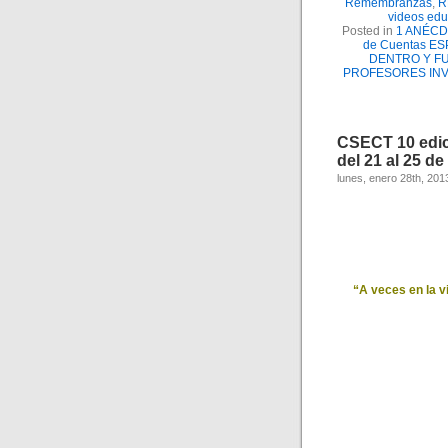
Remembranzas
,
R
videos edu
Posted in
1 ANÉC
de Cuentas E
DENTRO Y F
PROFESORES INV
CSECT 10 edi
del 21 al 25 de
lunes, enero 28th, 201
“A veces en la v