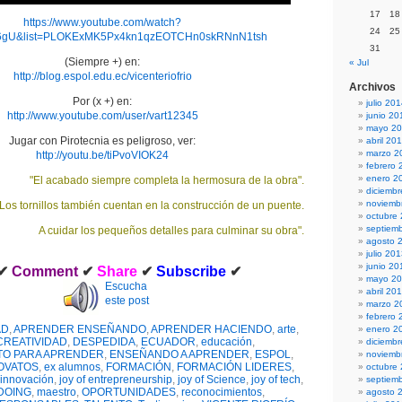
17
18
https://www.youtube.com/watch?
24
25
6gU&list=PLOKExMK5Px4kn1qzEOTCHn0skRNnN1tsh
31
(Siempre +) en:
« Jul
http://blog.espol.edu.ec/vicenteriofrio
Archivos
Por (x +) en:
julio 20
http://www.youtube.com/user/vart12345
junio 20
mayo 2
Jugar con Pirotecnia es peligroso, ver:
abril 20
marzo 2
http://youtu.be/tiPvoVIOK24
febrero 
enero 2
"El acabado siempre completa la hermosura de la obra".
diciemb
noviemb
"Los tornillos también cuentan en la construcción de un puente.
octubre
septiem
A cuidar los pequeños detalles para culminar su obra".
agosto 
julio 20
junio 20
✔
Comment
✔
Share
✔
Subscribe
✔
mayo 2
Escucha
abril 20
este post
marzo 2
febrero 
AD
,
APRENDER ENSEÑANDO
,
APRENDER HACIENDO
,
arte
,
enero 2
CREATIVIDAD
,
DESPEDIDA
,
ECUADOR
,
educación
,
diciemb
TO PARA APRENDER
,
ENSEÑANDO A APRENDER
,
ESPOL
,
noviemb
OVATOS
,
ex alumnos
,
FORMACIÓN
,
FORMACIÓN LIDERES
,
octubre
innovación
,
joy of entrepreneurship
,
joy of Science
,
joy of tech
,
septiem
DOING
,
maestro
,
OPORTUNIDADES
,
reconocimientos
,
agosto 