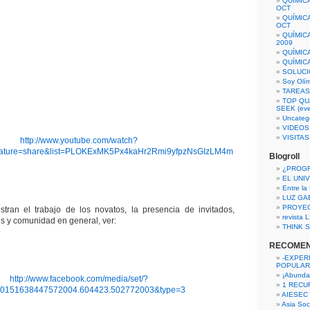
QUÍMIC
OCT
QUÍMIC
OCT
QUÍMIC
2009
QUÍMIC
QUÍMIC
SOLUCI
Soy Olí
TAREAS 
TOP QU
SEEK (eve
Uncateg
VIDEOS
VISITA
http://www.youtube.com/watch?
ature=share&list=PLOKExMK5Px4kaHr2Rmi9yfpzNsGIzLM4m
Blogroll
¿PROG
EL UNI
Entre la
LUZ GA
PROYE
stran el trabajo de los novatos, la presencia de invitados,
revista
es y comunidad en general, ver:
THINK S
RECOME
-EXPER
POPULAR
¡Abunda
http://www.facebook.com/media/set/?
1 RECURS
10151638447572004.604423.502772003&type=3
AIESEC
Asia Soci