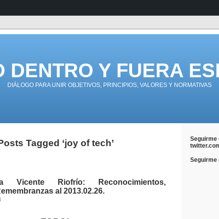
D DENTRO Y FUERA ES
DIÁLOGO PARA UNIR OBJETIVOS, PRINCIPIOS, VALORES Y NORMATIVAS
Seguirme 
Posts Tagged ‘joy of tech’
twitter.co
Seguirme e
 Vicente Riofrío: Reconocimientos,
Remembranzas al 2013.02.26.
4