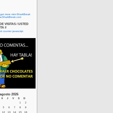
o get more mini-SharkBreak
w.SharkBreak.com
E VISITAS / USTED
ITA #
agosto 2026
X
J
V
S
D
1
2
5
6
7
8
9
12
13
14
15
16