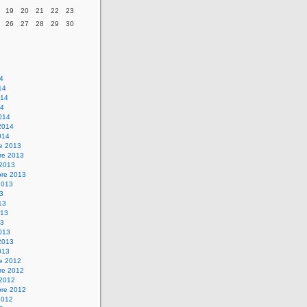
19
20
21
22
23
26
27
28
29
30
14
14
014
14
014
2014
014
re 2013
re 2013
 2013
bre 2013
2013
13
13
013
13
013
2013
013
re 2012
re 2012
 2012
bre 2012
2012