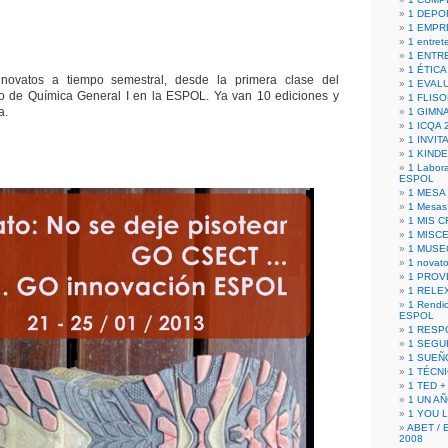
1 DEPO
1 EMPR
1 entret
1 ENTR
1 ÉTICA 
novatos a tiempo semestral, desde la primera clase del
1 EVAL
o de Química General I en la ESPOL. Ya van 10 ediciones y
1 FLISO
a.
1 GIMN
1 ICQA 
1 INVIT
1 KIND
1 Labora
ESPOL
1 MESA
1 Mesas
1 MIS 
1 MISC
1 MUSE
1 novato
1 PROV
1 RELE
1 Rendic
ESPOL
1 RESP
1 SEGU
1 SUEÑ
1 TÉCN
1 TED +
1 UN A
1 YOU 
ABET / 
2008