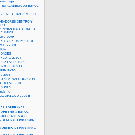
+ Asperger
TES ACADÉMICOS ESPOL
 e INVESTIGACIÓN P001
ORADORES DENTRO Y
SPOL
ENCIAS MAGISTRALES
 ECUADOR
G#3 2009 I
 P21 Y P71 MAYO 2010
011 - 2008
igital
IDADES
ILOTO 2010 ii
OS A LA LECTURA
NTOS VARIOS
DIMIENTO
ro 2008
O A LA INVESTIGACIÓN
 EN LA ESPOL
ACIONES
mbiente
DE DIÁLOGO 2008 II
RAS SOBERANAS
ORES de la ESPOL
ORES INVITADOS
A GENERAL I P001 2009
A GENERAL I P001 MAYO