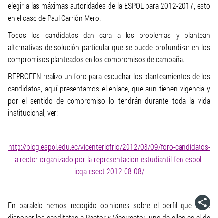
elegir a las máximas autoridades de la ESPOL para 2012-2017, esto
en el caso de Paul Carrión Mero.
Todos los candidatos dan cara a los problemas y plantean
alternativas de solución particular que se puede profundizar en los
compromisos planteados en los compromisos de campaña.
REPROFEN realizo un foro para escuchar los planteamientos de los
candidatos, aquí presentamos el enlace, que aun tienen vigencia y
por el sentido de compromiso lo tendrán durante toda la vida
institucional, ver:
http://blog.espol.edu.ec/vicenteriofrio/2012/08/09/foro-candidatos-
a-rector-organizado-por-la-representacion-estudiantil-fen-espol-
icqa-csect-2012-08-08/
En paralelo hemos recogido opiniones sobre el perfil que debe
disponer los canditatos a Rector y Vicerrector, uno de ellos es el de