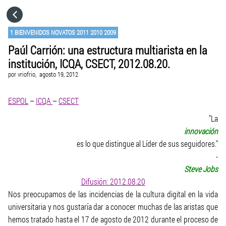
HOME
1 BIENVENIDOS NOVATOS 2011 2010 2009
Paúl Carrión: una estructura multiarista en la
CATEGORÍAS
institución, ICQA, CSECT, 2012.08.20.
por
vriofrio,
agosto 19, 2012
IR A
ESPOL
–
ICQA
–
CSECT
VISITA EL SITIO WEB
"La
innovación
es lo que distingue al Líder de sus seguidores."
-
Steve Jobs
Difusión: 2012.08.20
Nos preocupamos de las incidencias de la cultura digital en la vida
universitaria y nos gustaría dar a conocer muchas de las aristas que
hemos tratado hasta el 17 de agosto de 2012 durante el proceso de