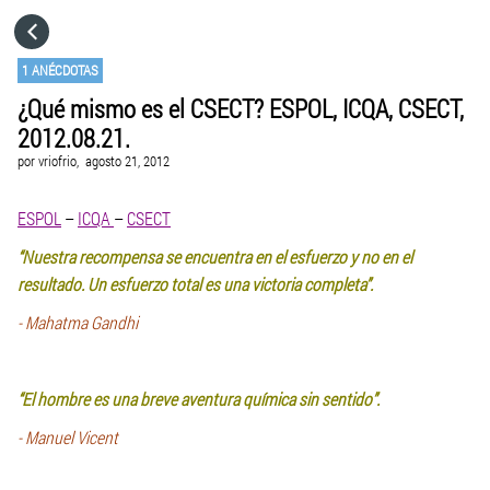
HOME
1 ANÉCDOTAS
¿Qué mismo es el CSECT? ESPOL, ICQA, CSECT,
CATEGORÍAS
2012.08.21.
por
vriofrio,
agosto 21, 2012
IR A
ESPOL
–
ICQA
–
CSECT
VISITA EL SITIO WEB
“Nuestra recompensa se encuentra en el esfuerzo y no en el
resultado. Un esfuerzo total es una victoria completa”.
- Mahatma Gandhi
“El hombre es una breve aventura química sin sentido”.
- Manuel Vicent