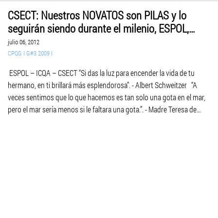
CSECT: Nuestros NOVATOS son PILAS y lo
seguirán siendo durante el milenio, ESPOL,
ICQA, CSECT, 2012.07.06.
julio 06, 2012
CPQG I G#3 2009 I
ESPOL – ICQA – CSECT “Si das la luz para encender la vida de tu
hermano, en ti brillará más esplendorosa”. - Albert Schweitzer “A
veces sentimos que lo que hacemos es tan solo una gota en el mar,
pero el mar sería menos si le faltara una gota.”. - Madre Teresa de
Calcuta […]