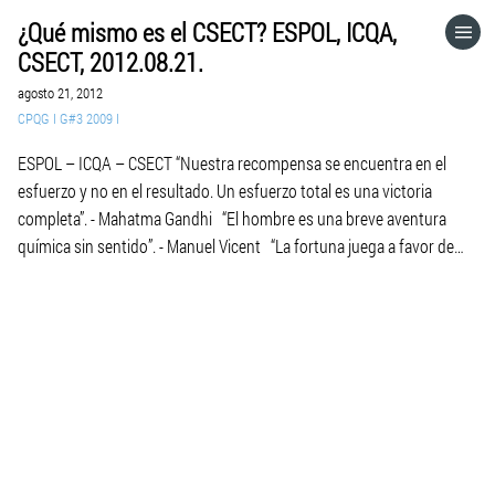
¿Qué mismo es el CSECT? ESPOL, ICQA,
HOME
CSECT, 2012.08.21.
agosto 21, 2012
CATEGORÍAS
CPQG I G#3 2009 I
ESPOL – ICQA – CSECT “Nuestra recompensa se encuentra en el
IR A
esfuerzo y no en el resultado. Un esfuerzo total es una victoria
completa”. - Mahatma Gandhi “El hombre es una breve aventura
química sin sentido”. - Manuel Vicent “La fortuna juega a favor de
VISITA EL SITIO WEB
una mente preparada”. - Louis Pasteur Difusión: 2012.08.21 […]