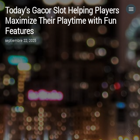
Today’s Gacor Slot Helping Players
HOME
Maximize Their Playtime with Fun
Features
CATEGORÍAS
septiembre 22, 2025
IR A
VISITA EL SITIO WEB